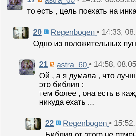
то есть , цель поехать на инк
20
• 14:33, 08
Regenbogen
Одно из положительных пун
21
• 14:58, 08.0
astra_60
Ой , а я думала , что луч
это библия :
тем более , она есть в ка
никуда ехать ...
22
• 15:52
Regenbogen
Библия от этого не отме