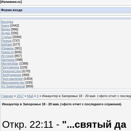
[
Излияние.ru
]
Форма входа
Беседка
Книги
[2442]
Видео
[986]
Аудио
[335]
Статьи
[3066]
Разное
[737]
Библия
[377]
Израиль
[301]
Новости
[605]
История
[857]
Картинки
[398]
MorningStar
[1388]
Популярное
[229]
Пророчества
[1170]
Пробуждение
[400]
Прославление
[1454]
Миссионерство
[335]
It's Supernatural!
[859]
Главная
»
2017
»
Май
»
6
» Инкаунтер в Запорожье 18 - 20 мая. (+фото отчет с послед
Инкаунтер в Запорожье 18 - 20 мая. (+фото отчет с последнего служения).
Откр. 22:11 -
"...святый да