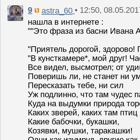
9
• 12:50, 08.05.201
astra_60
нашла в интернете :
""Это фраза из басни Ивана
"Приятель дорогой, здорово! Г
"В кунсткамере*, мой друг! Ча
Все видел, высмотрел; от уди
Поверишь ли, не станет ни у
Пересказать тебе, ни сил
Уж подлинно, что там чудес п
Куда на выдумки природа тор
Каких зверей, каких там птиц 
Какие бабочки, букашки,
Козявки, мушки, таракашки!
Одни как изумруд, другие как