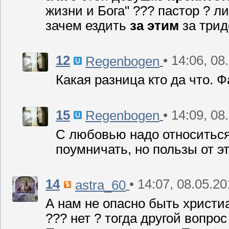
жизни и Бога" ??? пастор ? л
зачем ездить
за этим
за трид
12
• 14:06, 08
Regenbogen
Какая разница кто да что. Ф
15
• 14:09, 08
Regenbogen
С любовью надо относиться
поумничать, но пользы от эт
14
• 14:07, 08.05.2
astra_60
А нам не опасно быть христи
??? нет ? тогда другой вопрос