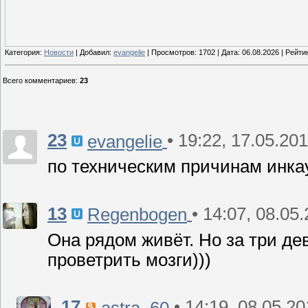
Категория:
Новости
| Добавил:
evangelie
| Просмотров: 1702 | Дата:
06.08.2026
| Рейтин
Всего комментариев
:
23
23
• 19:22, 17.05.20
evangelie
по техническим причинам инка
13
• 14:07, 08.05
Regenbogen
Она рядом живёт. Но за три де
проветрить мозги)))
17
• 14:19, 08.05.2
astra_60