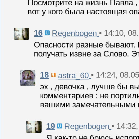
Посмотрите на жизнь Павла ,
вот у кого была настоящая опа
16
• 14:10, 08
Regenbogen
Опасности разные бывают. 
получать извне за Слово. Э
18
• 14:24, 08.0
astra_60
эх , девочка , лучше бы в
комментариев : не портили
вашими замечательными ка
19
• 14:32
Regenbogen
Я как-то не боюсь испор