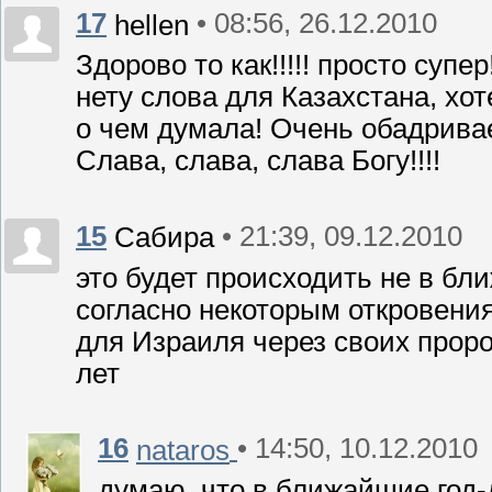
17
• 08:56, 26.12.2010
hellen
Здорово то как!!!!! просто супе
нету слова для Казахстана, хоте
о чем думала! Очень обадривает
Слава, слава, слава Богу!!!!
15
• 21:39, 09.12.2010
Сабира
это будет происходить не в бл
согласно некоторым откровения
для Израиля через своих проро
лет
16
• 14:50, 10.12.2010
nataros
думаю, что в ближайшие год-