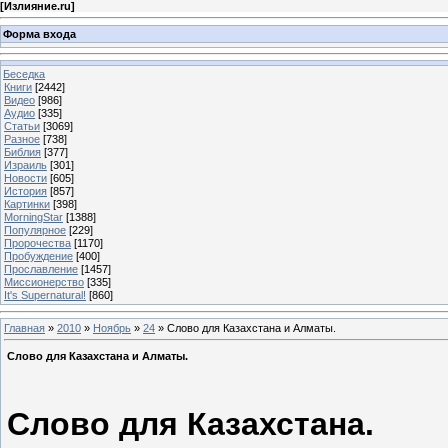
[
Излияние.ru
]
Форма входа
Беседка
Книги
[2442]
Видео
[986]
Аудио
[335]
Статьи
[3069]
Разное
[738]
Библия
[377]
Израиль
[301]
Новости
[605]
История
[857]
Картинки
[398]
MorningStar
[1388]
Популярное
[229]
Пророчества
[1170]
Пробуждение
[400]
Прославление
[1457]
Миссионерство
[335]
It's Supernatural!
[860]
Главная
»
2010
»
Ноябрь
»
24
» Слово для Казахстана и Алматы.
Слово для Казахстана и Алматы.
Слово для Казахстана.