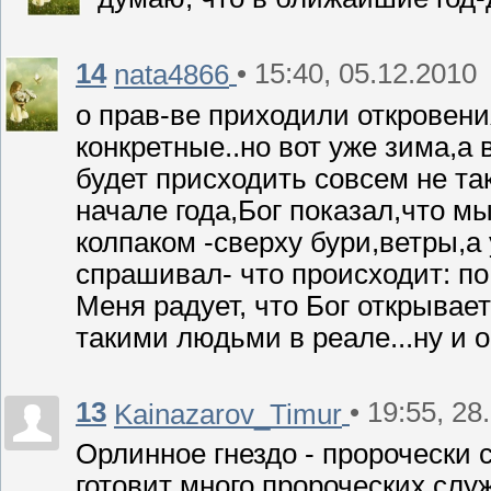
14
• 15:40, 05.12.2010
nata4866
о прав-ве приходили откровения
конкретные..но вот уже зима,а
будет присходить совсем не та
начале года,Бог показал,что м
колпаком -сверху бури,ветры,а
спрашивал- что происходит: по 
Меня радует, что Бог открывае
такими людьми в реале...ну и 
13
• 19:55, 28
Kainazarov_Timur
Орлинное гнездо - пророчески 
готовит много пророческих слу