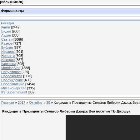
[
Излияние.ru
]
Форма входа
Беседка
Книги
[2442]
Видео
[986]
Аудио
[335]
Статьи
[3066]
Разное
[737]
Библия
[377]
Израиль
[301]
Новости
[605]
История
[857]
Картинки
[398]
MorningStar
[1388]
Популярное
[229]
Пророчества
[1170]
Пробуждение
[400]
Прославление
[1454]
Миссионерство
[335]
It's Supernatural!
[859]
Главная
»
2017
»
Октябрь
»
30
» Кандидат в Президенты Сенатор Либерии Джорж Веа
Кандидат в Президенты Сенатор Либерии Джорж Веа посетил ТБ Джошуа