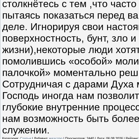
столкнётесь с тем ,что часто
пытаясь показаться перед в
деле. Игнорируя свои насто
поверхностность, бунт, зло и
жизни),некоторые люди хотят
помолившись «особой» моли
палочкой» моментально реши
Сотрудничая с дарами Духа 
Господь иногда нам позволит
глубокие внутренние процесс
нам возможность быть более
служении.
Категория:
Статьи
| Добавил:
маэстро
| Просмотров: 2440 | Дата:
06.08.2026
| Рейтинг: