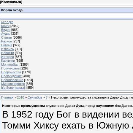
[
Излияние.ru
]
Форма входа
Беседка
Книги
[2442]
Видео
[986]
Аудио
[335]
Статьи
[3066]
Разное
[737]
Библия
[377]
Израиль
[301]
Новости
[605]
История
[857]
Картинки
[398]
MorningStar
[1388]
Популярное
[229]
Пророчества
[1170]
Пробуждение
[400]
Прославление
[1454]
Миссионерство
[335]
It's Supernatural!
[859]
Главная
»
2010
»
Сентябрь
»
7
» Некоторые преимущества служения в Дарах Духа, пе
Некоторые преимущества служения в Дарах Духа, перед служением без Даров.
В 1952 году Бог в видении в
Томми Хиксу ехать в Южную 