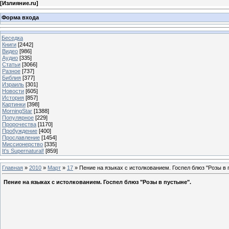
[
Излияние.ru
]
Форма входа
Беседка
Книги
[2442]
Видео
[986]
Аудио
[335]
Статьи
[3066]
Разное
[737]
Библия
[377]
Израиль
[301]
Новости
[605]
История
[857]
Картинки
[398]
MorningStar
[1388]
Популярное
[229]
Пророчества
[1170]
Пробуждение
[400]
Прославление
[1454]
Миссионерство
[335]
It's Supernatural!
[859]
Главная
»
2010
»
Март
»
17
» Пение на языках с истолкованием. Госпел блюз "Розы в 
Пение на языках с истолкованием. Госпел блюз "Розы в пустыне".