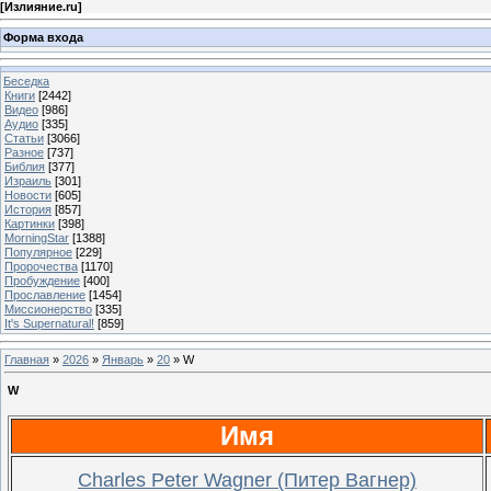
[
Излияние.ru
]
Форма входа
Беседка
Книги
[2442]
Видео
[986]
Аудио
[335]
Статьи
[3066]
Разное
[737]
Библия
[377]
Израиль
[301]
Новости
[605]
История
[857]
Картинки
[398]
MorningStar
[1388]
Популярное
[229]
Пророчества
[1170]
Пробуждение
[400]
Прославление
[1454]
Миссионерство
[335]
It's Supernatural!
[859]
Главная
»
2026
»
Январь
»
20
» W
W
Имя
Charles Peter Wagner (Питер Вагнер)