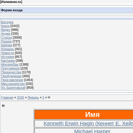
[
Излияние.ru
]
Форма входа
Беседка
Книги
[2442]
Видео
[986]
Аудио
[335]
Статьи
[3066]
Разное
[737]
Библия
[377]
Израиль
[301]
Новости
[605]
История
[857]
Картинки
[398]
MorningStar
[1388]
Популярное
[229]
Пророчества
[1170]
Пробуждение
[400]
Прославление
[1454]
Миссионерство
[335]
It's Supernatural!
[859]
Главная
»
2026
»
Январь
»
5
» H
H
Имя
Kenneth Erwin Hagin (Кеннет Е. Хей
Michael Harper