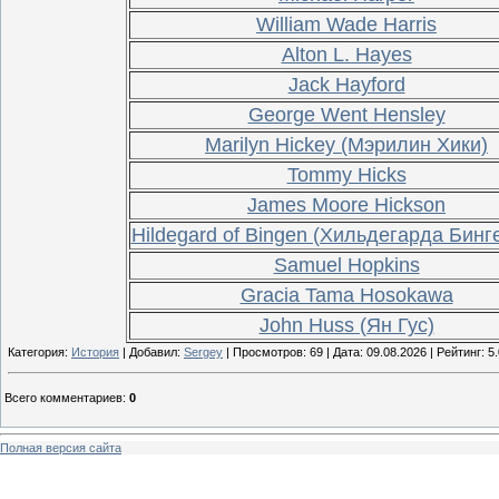
William Wade Harris
Alton L. Hayes
Jack Hayford
George Went Hensley
Marilyn Hickey (Мэрилин Хики)
Tommy Hicks
James Moore Hickson
Hildegard of Bingen (Хильдегарда Бинг
Samuel Hopkins
Gracia Tama Hosokawa
John Huss (Ян Гус)
Категория:
История
| Добавил:
Sergey
| Просмотров: 69 | Дата:
09.08.2026
| Рейтинг: 5.
Всего комментариев
:
0
Полная версия сайта