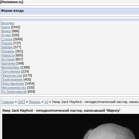
[
Излияние.ru
]
Форма входа
Беседка
Книги
[2442]
Видео
[986]
Аудио
[335]
Статьи
[3066]
Разное
[737]
Библия
[377]
Израиль
[301]
Новости
[605]
История
[857]
Картинки
[398]
MorningStar
[1388]
Популярное
[229]
Пророчества
[1170]
Пробуждение
[400]
Прославление
[1454]
Миссионерство
[335]
It's Supernatural!
[859]
Главная
»
2023
»
Январь
»
10
» Умер Jack Hayford - пятидесятнический пастор, напис
Умер Jack Hayford - пятидесятнический пастор, написавший ‘Majesty’