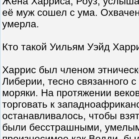
Жена Харриса, Роуз, услышав
её муж сошел с ума. Охвачен
умерла.
Кто такой Уильям Уэйд Харр
Харрис был членом этническ
Либерии, тесно связанного с
моряки. На протяжении веко
торговать к западноафрикан
останавливалось, чтобы взят
были бесстрашными, умелым
произносимое как Водди, бы