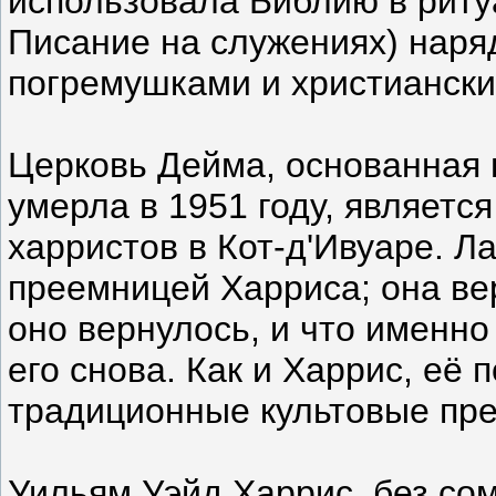
использовала Библию в риту
Писание на служениях) наряд
погремушками и христиански
Церковь Дейма, основанная в
умерла в 1951 году, являетс
харристов в Кот-д'Ивуаре. Л
преемницей Харриса; она вер
оно вернулось, и что именно
его снова. Как и Харрис, её
традиционные культовые пр
Уильям Уэйд Харрис, без с