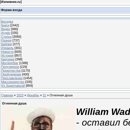
[
Излияние.ru
]
Форма входа
Беседка
Книги
[2442]
Видео
[986]
Аудио
[335]
Статьи
[3066]
Разное
[737]
Библия
[377]
Израиль
[301]
Новости
[605]
История
[857]
Картинки
[398]
MorningStar
[1388]
Популярное
[229]
Пророчества
[1170]
Пробуждение
[400]
Прославление
[1454]
Миссионерство
[335]
It's Supernatural!
[859]
Главная
»
2023
»
Декабрь
»
31
» Огненная душа
Огненная душа
William Wad
- оставил 