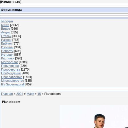
[
Излияние.ru
]
Форма входа
Беседка
Книги
[2442]
Видео
[986]
Аудио
[335]
Статьи
[3066]
Разное
[737]
Библия
[377]
Израиль
[301]
Новости
[605]
История
[857]
Картинки
[398]
MorningStar
[1388]
Популярное
[229]
Пророчества
[1170]
Пробуждение
[400]
Прославление
[1454]
Миссионерство
[335]
It's Supernatural!
[859]
Главная
»
2024
»
Март
»
15
» Planetboom
Planetboom