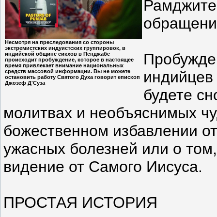
Рамджите 
обращении
Несмотря на преследования со стороны
экстремистских индуистских группировок, в
Пробужде
индийской общине сикхов в Пенджабе
происходит пробуждение, которое в настоящее
время привлекает внимание национальных
средств массовой информации. Вы не можете
индийцев
остановить работу Святого Духа говорит епископ
Джозеф Д'Суза
будете сн
молитвах и необъяснимых чу
божественном избавлении от
ужасных болезней или о том
видение от Самого Иисуса.
ПРОСТАЯ ИСТОРИЯ