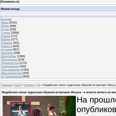
[
Излияние.ru
]
Форма входа
Беседка
Книги
[2442]
Видео
[986]
Аудио
[335]
Статьи
[3066]
Разное
[737]
Библия
[377]
Израиль
[301]
Новости
[605]
История
[857]
Картинки
[398]
MorningStar
[1388]
Популярное
[229]
Пророчества
[1170]
Пробуждение
[400]
Прославление
[1454]
Миссионерство
[335]
It's Supernatural!
[859]
Главная
»
2022
»
Ноябрь
»
24
» Индийские сикхи чудесным образом встречают Иисуса 
Индийские сикхи чудесным образом встречают Иисуса - и власти ничего не мог
На прошло
опублико