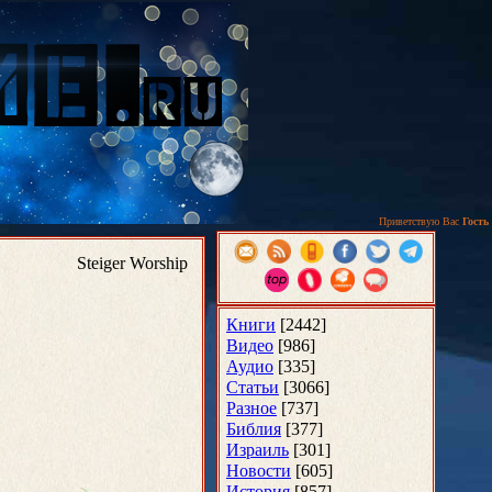
Приветствую Вас
Гость
Steiger Worship
Книги
[2442]
Видео
[986]
Аудио
[335]
Статьи
[3066]
Разное
[737]
Библия
[377]
Израиль
[301]
Новости
[605]
История
[857]