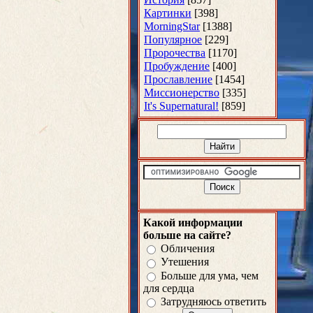
Картинки
[398]
MorningStar
[1388]
Популярное
[229]
Пророчества
[1170]
Пробуждение
[400]
Прославление
[1454]
Миссионерство
[335]
It's Supernatural!
[859]
Какой информации
больше на сайте?
Обличения
Утешения
Больше для ума, чем
для сердца
Затрудняюсь ответить