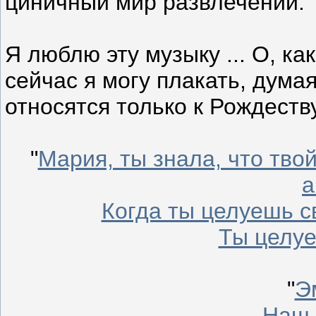
циничный мир развлечений.
Я люблю эту музыку ... О, к
сейчас я могу плакать, думая
относятся только к Рождеству
"
Мария, ты знала, что тво
а
Когда ты целуешь с
Ты целуе
"
Э
Наш 