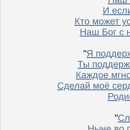
И есл
Кто может у
Наш Бог с 
"
Я поддерж
Ты поддерж
Каждое мгно
Сделай моё сер
Роди
"
Сл
Ныне во 