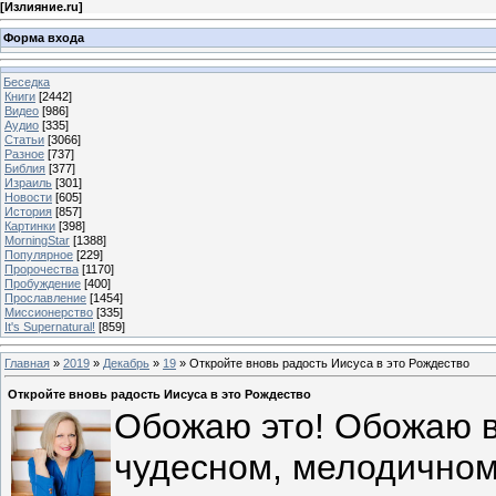
[
Излияние.ru
]
Форма входа
Беседка
Книги
[2442]
Видео
[986]
Аудио
[335]
Статьи
[3066]
Разное
[737]
Библия
[377]
Израиль
[301]
Новости
[605]
История
[857]
Картинки
[398]
MorningStar
[1388]
Популярное
[229]
Пророчества
[1170]
Пробуждение
[400]
Прославление
[1454]
Миссионерство
[335]
It's Supernatural!
[859]
Главная
»
2019
»
Декабрь
»
19
» Откройте вновь радость Иисуса в это Рождество
Откройте вновь радость Иисуса в это Рождество
Обожаю это! Обожаю в
чудесном, мелодичном