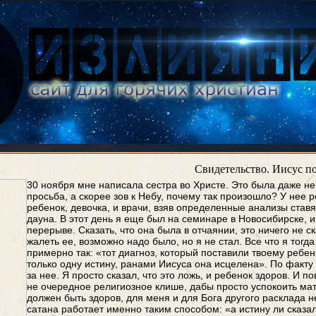
Свидетельство. Иисус п
30 ноября мне написала сестра во Христе. Это была даже н
просьба, а скорее зов к Небу, почему так произошло? У нее 
ребенок, девочка, и врачи, взяв определенные анализы став
дауна. В этот день я еще был на семинаре в Новосибирске, и
перерыве. Сказать, что она была в отчаянии, это ничего не ск
жалеть ее, возможно надо было, но я не стал. Все что я тогда
примерно так: «тот диагноз, который поставили твоему ребен
только одну истину, ранами Иисуса она исцелена». По факту
за нее. Я просто сказал, что это ложь, и ребенок здоров. И по
не очередное религиозное клише, дабы просто успокоить мат
должен быть здоров, для меня и для Бога другого расклада не
сатана работает именно таким способом: «а истину ли сказа