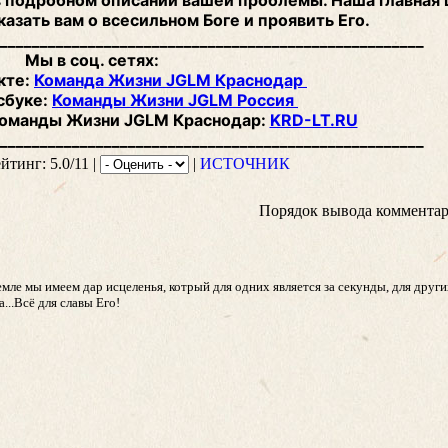
в подробном описании вашей проблемы. Наша главная 
казать вам о всесильном Боге и проявить Его.
______________________________________________________
Мы в соц. сетях:
кте:
Команда Жизни JGLM Краснодар
сбуке:
Команды Жизни JGLM Россия
оманды Жизни JGLM Краснодар:
KRD-LT.RU
______________________________________________________
ейтинг: 5.0/11 |
|
ИСТОЧНИК
Порядок вывода комментар
емле мы имеем дар исцеленья, котрый для одних является за секунды, для друг
...Всё для славы Его!