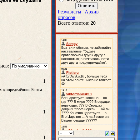
цель не слушать
Результаты
|
Архив
опросов
Всего ответов:
20
иев:
1
их в определённое Богом
1
1