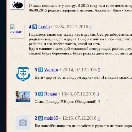
О, как я понимаю эту сестру. В 2015 году нам тоже после вто
06.08.2015 родился здоровый мальчик. Аллилуйя! Иван - божи
• 18:24, 07.12.2016
4
inavin
4
Поделюсь таким случаем у нас в церкви. Сестра забеременела 
родился сын, синдром дауна. Всегда с ним на собрании, благо
ребенок, я его люблю такого, какой он есть.
Еду в машине с молодой женщиной неверующая, разговорились о
сколько будет беременеть, будет рожать даже если поставят ди
• 20:14, 07.12.2016
5
Warrior
5
Дети - дар от Бога. синдром дауна - нет. И в наших силах, 
• 13:43, 07.12.2016
3
Regata
3
Слава Господу!!! Верен Обещавший!!!!
• 12:16, 07.12.2016
2
maki65
2
Бог живой!мышца его не ослабела и рука его не стала коро