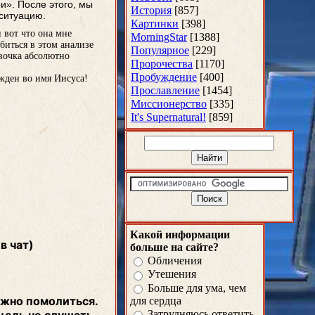
и». После этого, мы
История
[857]
 ситуацию.
Картинки
[398]
и вот что она мне
MorningStar
[1388]
биться в этом анализе
Популярное
[229]
евочка абсолютно
Пророчества
[1170]
Пробуждение
[400]
жден во имя Иисуса!
Прославление
[1454]
Миссионерство
[335]
It's Supernatural!
[859]
Какой информации
в чат)
больше на сайте?
Обличения
Утешения
Больше для ума, чем
ужно помолиться.
для сердца
Затрудняюсь ответить