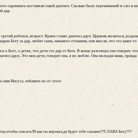
рого скрининга поставили такой диагноз. Сколько было переживаний и слез и мо
й дар.
третий ребенок, возраст. Врачи ставят диагноз даун. Церковь молиться, родила
дарна Богу за дар, любит сына, никакого отчаяния, или мысли, что это какое т
 Боге, о детях, что дети это дар от Бога. В конце разговора она говорит, чт
агноз даун. Это мои дети, говорит она, я их люблю. Она молодая мама, правда Б
во имя Иисуса, избавить их от этого
тка,чтобы спасать!И как ты веровал,да будет тебе сказано!!!СЛАВА Богу!!!!