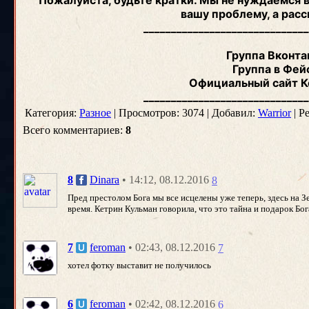
Пожалуйста, будьте кратки. Мы не нуждаемся 
вашу проблему, а расс
_____________________________
Группа Вконта
Группа в Фей
Официальный сайт К
_____________________________
Категория:
Разное
| Просмотров: 3074 | Добавил:
Warrior
| Р
Всего комментариев:
8
• 14:12, 08.12.2016
8
Dinara
8
Пред престолом Бога мы все исцелены уже теперь, здесь на З
время. Кетрин Кульман говорила, что это тайна и подарок Бога
• 02:43, 08.12.2016
7
feroman
7
хотел фотку выставит не получилось
• 02:42, 08.12.2016
6
feroman
6