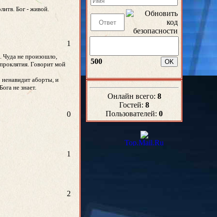
литв. Бог - живой.
1
. Чуда не произошло,
500
о проклятия. Говорит мой
о ненавидит аборты, и
ога не знает.
Онлайн всего:
8
Гостей:
8
Пользователей:
0
0
1
2