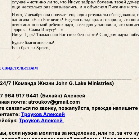
случае «истинно ли то, что Иисус забрал болезнь твоей дочер
еще несколько раз связывались, и я объяснял Писание и эту
И вот, 7 декабря она получает еще одни результаты обследования, 
написала: «Наш Бог велик! Неделю назад врачи говорили, что оши
невозможно и мой ребенок даун, а сегодня установили, что моя д
здорова! Слава Иисусу!…»
Иисус Царь! Только наш Бог способен на это! Синдром дауна побе
Будьте благословлены!
Ваш брат во Христе,
к свидетельствам
______________________________________________________
4/7 (Команда Жизни John G. Lake Ministries)
7 964 917 9441 (Билайн) Алексей
ная почта: atroukov@gmail.com
те связаться по звонку, пожалуйста, прежде напишите 
онтакте:
Троуков Алексей
ейсбук:
Троуков Алексей
ы, если нужна молитва за исцеление, или то, за что н