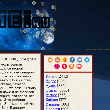
Приветствую Вас
Гость
обедил синдром дауна.
е молитвенная
родился второй
ят диагноз — синдром
 созвонился с ней в
Книги
[2442]
азать. Но я не стал
Видео
[986]
 сказал, звучало
Аудио
[335]
ку — это ложь. Я знаю
Статьи
[3066]
 я даже и не молился
Разное
[737]
верьте, эти слова, это
Библия
[377]
ь. Этот ребенок
т. Я объяснил ей, что
Израиль
[301]
л Бог» В данном
Новости
[605]