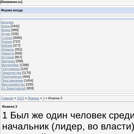
[
Излияние.ru
]
Форма входа
Беседка
Книги
[2442]
Видео
[986]
Аудио
[335]
Статьи
[3066]
Разное
[737]
Библия
[377]
Израиль
[301]
Новости
[605]
История
[857]
Картинки
[398]
MorningStar
[1388]
Популярное
[229]
Пророчества
[1170]
Пробуждение
[400]
Прославление
[1454]
Миссионерство
[335]
It's Supernatural!
[859]
Главная
»
2013
»
Январь
»
2
» Иоанна 3
Иоанна 3
1 Был же один человек сред
начальник (лидер, во власти