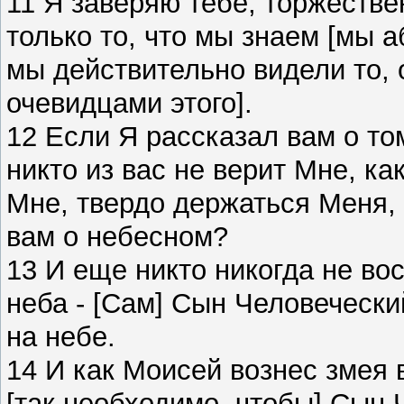
11 Я заверяю тебе, торжеств
только то, что мы знаем [мы а
мы действительно видели то,
очевидцами этого].
12 Если Я рассказал вам о том
никто из вас не верит Мне, к
Мне, твердо держаться Меня, 
вам о небесном?
13 И еще никто никогда не вос
неба - [Сам] Сын Человечески
на небе.
14 И как Моисей вознес змея в
[так необходимо, чтобы] Сын 