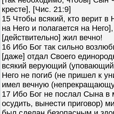
кресте], [Чис. 21:9]
15 Чтобы всякий, кто верит в 
на Него и полагается на Него]
[действительно] жил вечно!
16 Ибо Бог так сильно возлюб
[даже] отдал Своего единород
всякий верующий (уповающий
Него не погиб (не пришел к у
имел вечную (непрекращающу
17 Ибо Бог не послал Сына в м
осудить, вынести приговор) м
был сделан безопасным и здо