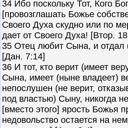
34 Ибо поскольку Тот, Кого Бо
[провозглашать Божье собств
Своего Духа скудно или по мер
дает от Своего Духа! [Втор. 18
35 Отец любит Сына, и отдал (
[Дан. 7:14]
36 И тот, кто верит (имеет вер
Сына, имеет (ныне владеет) в
непослушен (не верит, отказыв
под властью) Сыну, никогда не
[вместо этого] ярость Божья 
недовольство остается на нем