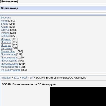
[
Излияние.ru
]
Форма входа
Беседка
Книги
[2442]
Видео
[986]
Аудио
[335]
Статьи
[3066]
Разное
[737]
Библия
[377]
Израиль
[301]
Новости
[605]
История
[857]
Картинки
[398]
MorningStar
[1388]
Популярное
[229]
Пророчества
[1170]
Пробуждение
[400]
Прославление
[1454]
Миссионерство
[335]
It's Supernatural!
[859]
Главная
»
2012
»
Май
»
18
» SCOAN. Визит евангелиста СС Апзегрува
SCOAN. Визит евангелиста СС Апзегрува