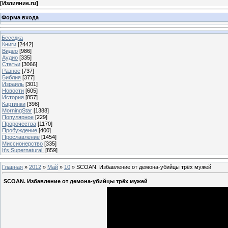
[
Излияние.ru
]
Форма входа
Беседка
Книги
[2442]
Видео
[986]
Аудио
[335]
Статьи
[3066]
Разное
[737]
Библия
[377]
Израиль
[301]
Новости
[605]
История
[857]
Картинки
[398]
MorningStar
[1388]
Популярное
[229]
Пророчества
[1170]
Пробуждение
[400]
Прославление
[1454]
Миссионерство
[335]
It's Supernatural!
[859]
Главная
»
2012
»
Май
»
10
» SCOAN. Избавление от демона-убийцы трёх мужей
SCOAN. Избавление от демона-убийцы трёх мужей