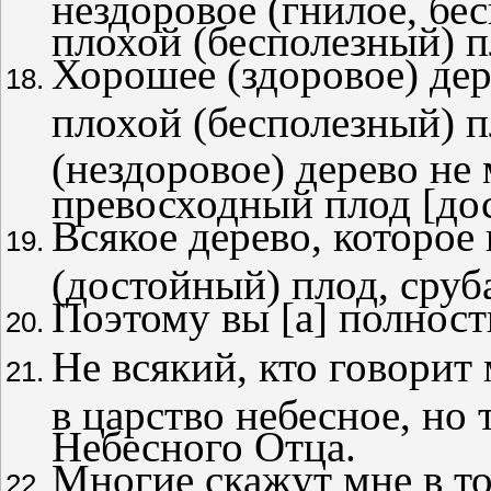
нездоровое (гнилое, бе
плохой (бесполезный) п
Хорошее (здоровое) де
плохой (бесполезный) п
(нездоровое) дерево не
превосходный плод [до
Всякое дерево, которое
(достойный) плод, сруба
Поэтому вы [
a
] полност
Не всякий, кто говорит 
в царство небесное, но 
Небесного Отца.
Многие скажут мне в тот