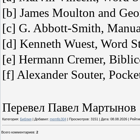
[b] James Moulton and Geor
[c] G. Abbott-Smith, Manua
[d] Kenneth Wuest, Word St
[e] Hermann Cremer, Biblic
[f] Alexander Souter, Pocke
Перевел Павел Мартынов
Категория:
Библия
| Добавил:
memfis304
| Просмотров: 3151 | Дата:
08.08.2026
| Рейтин
Всего комментариев
:
2