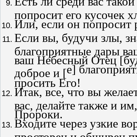
Есть ли среди вас такой
попросит его кусочек х
Или, если он попросит 
Если вы, будучи злы, зн
благоприятные дары ваш
ваш Небесный Отец [бу
e
] благоприят
доброе и [
просить Его!
Итак, все, что вы желае
вас, делайте также и им
Пророки.
Входите через узкие во
просторен и обширен пут