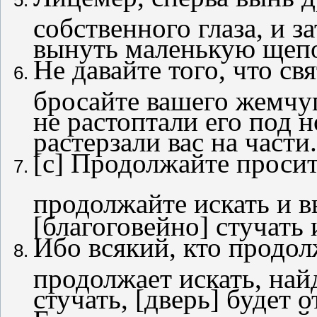
собственного глаза, и з
вынуть маленькую щепот
Не давайте того, что св
бросайте вашего жемчу
не растоптали его под н
растерзали вас на части.
[
c
] Продолжайте просить
продолжайте искать и в
[благоговейно] стучать 
Ибо всякий, кто продол
продолжает искать, найд
стучать, [дверь] будет 