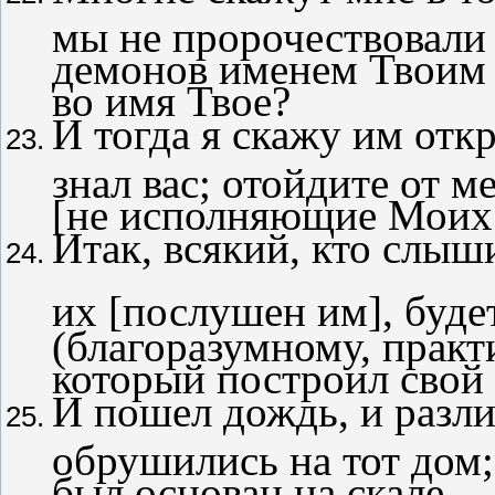
мы не пророчествовали 
демонов именем Твоим 
во имя Твое?
И тогда я скажу им отк
знал вас; отойдите от м
[не исполняющие Моих з
Итак, всякий, кто слыш
их [послушен им], буде
(благоразумному, практ
который построил свой 
И пошел дождь, и разли
обрушились на тот дом;
был основан на скале.