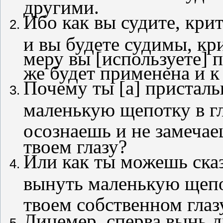
другими.
Ибо как вы судите, крит
и вы будете судимы, к
меру вы [используете] 
же будет применена и к
Почему ты [
a
] присталь
маленькую щепотку в гла
осознаешь и не замечае
твоем глазу?
Или как ты можешь сказ
вынуть маленькую щепот
твоем собственном глаз
Лицемер, сперва вынь д