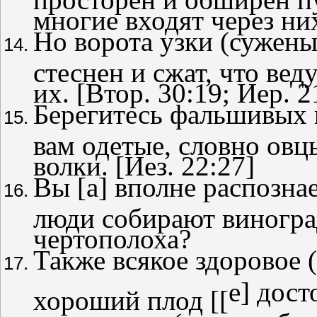
многие входят через ни
Но ворота узки (сужены,
стеснен и сжат, что вед
их. [Втор. 30:19; Иер. 2
Берегитесь фальшивых 
вам одетые, словно овц
волки. [Иез. 22:27]
Вы [
a
] вполне распозна
люди собирают виноград
чертополоха?
Также всякое здоровое 
e
] дос
хороший плод [[