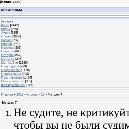
[
Излияние.ru
]
Форма входа
Беседка
Книги
[2442]
Видео
[986]
Аудио
[335]
Статьи
[3066]
Разное
[737]
Библия
[377]
Израиль
[301]
Новости
[605]
История
[857]
Картинки
[398]
MorningStar
[1388]
Популярное
[229]
Пророчества
[1170]
Пробуждение
[400]
Прославление
[1454]
Миссионерство
[335]
It's Supernatural!
[859]
Главная
»
2012
»
Апрель
»
16
» Матфея 7
Матфея 7
Не судите, не критикуй
чтобы вы не были суди