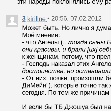
эти народы поклонялись ему ра
3
• 20:56, 07.02.2012
kirillne
Может быть. Но лично я думаю
Моё мнение:
- что Ангелы (
...тогда сыны 
они красивы, и брали [их] се
к женщинам, потому, что прел
- Господь наказал этих Ангело
достоинства, но оставивших
- От них, позже, произошл
ДиМейн"), которые точно так 
сегодня. По тем же причинам 
И если бы ТБ Джошуа был на 