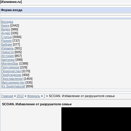
[
Излияние.ru
]
Форма входа
Беседка
Книги
[2442]
Видео
[986]
Аудио
[335]
Статьи
[3066]
Разное
[737]
Библия
[377]
Израиль
[301]
Новости
[605]
История
[857]
Картинки
[398]
MorningStar
[1388]
Популярное
[229]
Пророчества
[1170]
Пробуждение
[400]
Прославление
[1454]
Миссионерство
[335]
It's Supernatural!
[859]
Главная
»
2012
»
Февраль
»
7
» SCOAN. Избавление от разрушителя семьи
SCOAN. Избавление от разрушителя семьи