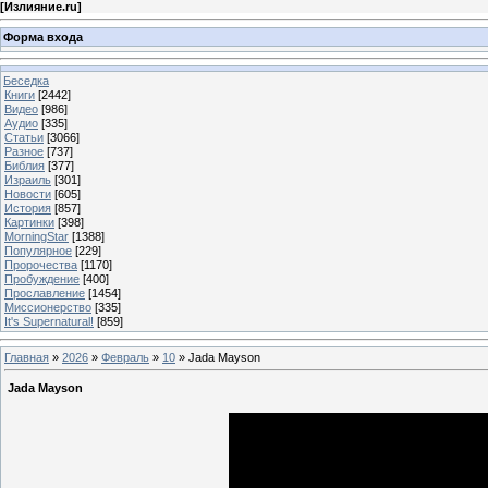
[
Излияние.ru
]
Форма входа
Беседка
Книги
[2442]
Видео
[986]
Аудио
[335]
Статьи
[3066]
Разное
[737]
Библия
[377]
Израиль
[301]
Новости
[605]
История
[857]
Картинки
[398]
MorningStar
[1388]
Популярное
[229]
Пророчества
[1170]
Пробуждение
[400]
Прославление
[1454]
Миссионерство
[335]
It's Supernatural!
[859]
Главная
»
2026
»
Февраль
»
10
» Jada Mayson
Jada Mayson