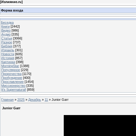
[
Излияние.ru
]
Форма входа
Беседка
Книги
[2442]
Видео
[986]
Аудио
[335]
Статьи
[3066]
Разное
[737]
Библия
[377]
Израиль
[301]
Новости
[605]
История
[857]
Картинки
[398]
MorningStar
[1388]
Популярное
[229]
Пророчества
[1170]
Пробуждение
[400]
Прославление
[1454]
Миссионерство
[335]
It's Supernatural!
[859]
Главная
»
2025
»
Декабрь
»
11
» Junior Garr
Junior Garr