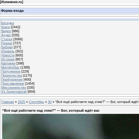
[
Излияние.ru
]
Форма входа
Беседка
Книги
[2442]
Видео
[986]
Аудио
[335]
Статьи
[3066]
Разное
[737]
Библия
[377]
Израиль
[301]
Новости
[605]
История
[857]
Картинки
[398]
MorningStar
[1388]
Популярное
[229]
Пророчества
[1170]
Пробуждение
[400]
Прославление
[1454]
Миссионерство
[335]
It's Supernatural!
[859]
Главная
»
2025
»
Сентябрь
»
30
» “Всё ещё работаете над этим?” — Бог, который ждёт
“Всё ещё работаете над этим?” — Бог, который ждёт вас