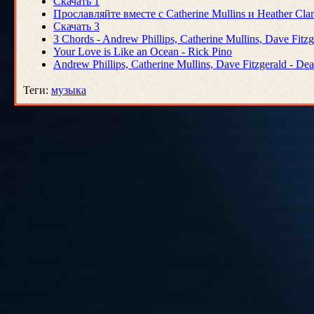
Скачать 1
Прославляйте вместе с Catherine Mullins и Heather Cla
Скачать 3
3 Chords - Andrew Phillips, Catherine Mullins, Dave Fitzg
Your Love is Like an Ocean - Rick Pino
Andrew Phillips, Catherine Mullins, Dave Fitzgerald - De
Теги
:
музыка