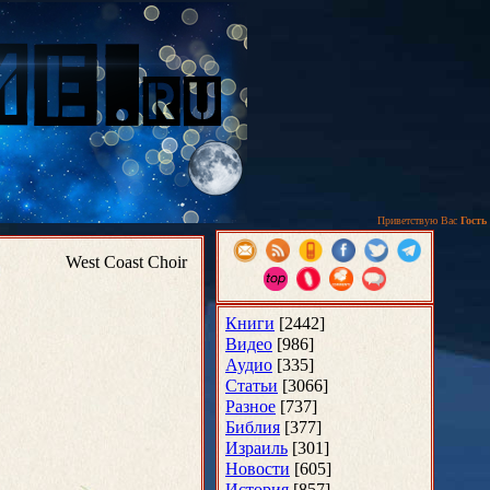
Приветствую Вас
Гость
West Coast Choir
Книги
[2442]
Видео
[986]
Аудио
[335]
Статьи
[3066]
Разное
[737]
Библия
[377]
Израиль
[301]
Новости
[605]
История
[857]