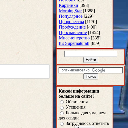
Картинки
[398]
MorningStar
[1388]
Популярное
[229]
Пророчества
[1170]
Пробуждение
[400]
Прославление
[1454]
Миссионерство
[335]
It's Supernatural!
[859]
Какой информации
больше на сайте?
Обличения
Утешения
Больше для ума, чем
для сердца
Затрудняюсь ответить