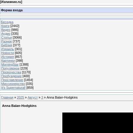
[
Излияние.ru
]
Форма входа
Беседка
Книги
[2442]
Видео
[986]
Аудио
[335]
Статьи
[3066]
Разное
[737]
Библия
[377]
Израиль
[301]
Новости
[605]
История
[857]
Картинки
[398]
MorningStar
[1388]
Популярное
[229]
Пророчества
[1170]
Пробуждение
[400]
Прославление
[1454]
Миссионерство
[335]
It's Supernatural!
[859]
Главная
»
2025
»
Август
»
3
» Аnna Balan-Hodgkins
Аnna Balan-Hodgkins