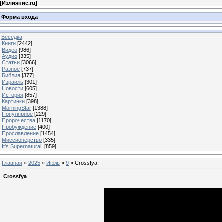
[
Излияние.ru
]
Форма входа
Беседка
Книги
[2442]
Видео
[986]
Аудио
[335]
Статьи
[3066]
Разное
[737]
Библия
[377]
Израиль
[301]
Новости
[605]
История
[857]
Картинки
[398]
MorningStar
[1388]
Популярное
[229]
Пророчества
[1170]
Пробуждение
[400]
Прославление
[1454]
Миссионерство
[335]
It's Supernatural!
[859]
Главная
»
2025
»
Июль
»
9
» Crossfya
Crossfya