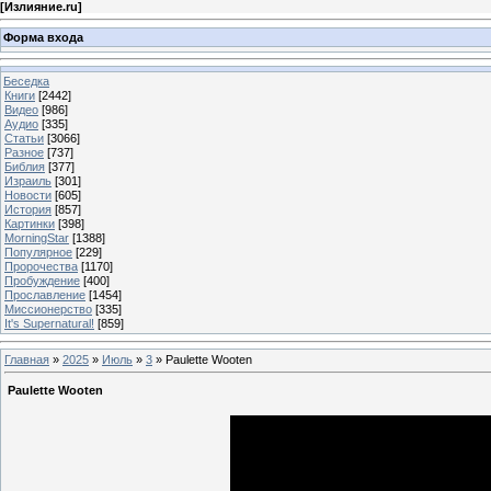
[
Излияние.ru
]
Форма входа
Беседка
Книги
[2442]
Видео
[986]
Аудио
[335]
Статьи
[3066]
Разное
[737]
Библия
[377]
Израиль
[301]
Новости
[605]
История
[857]
Картинки
[398]
MorningStar
[1388]
Популярное
[229]
Пророчества
[1170]
Пробуждение
[400]
Прославление
[1454]
Миссионерство
[335]
It's Supernatural!
[859]
Главная
»
2025
»
Июль
»
3
» Paulette Wooten
Paulette Wooten