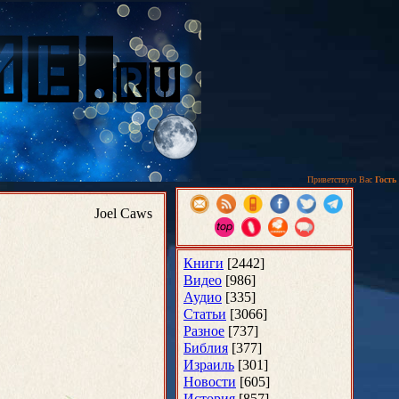
Приветствую Вас
Гость
Joel Caws
Книги
[2442]
Видео
[986]
Аудио
[335]
Статьи
[3066]
Разное
[737]
Библия
[377]
Израиль
[301]
Новости
[605]
История
[857]