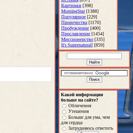
Картинки
[398]
MorningStar
[1388]
Популярное
[229]
Пророчества
[1170]
Пробуждение
[400]
Прославление
[1454]
Миссионерство
[335]
It's Supernatural!
[859]
Какой информации
больше на сайте?
Обличения
Утешения
Больше для ума, чем
для сердца
Затрудняюсь ответить