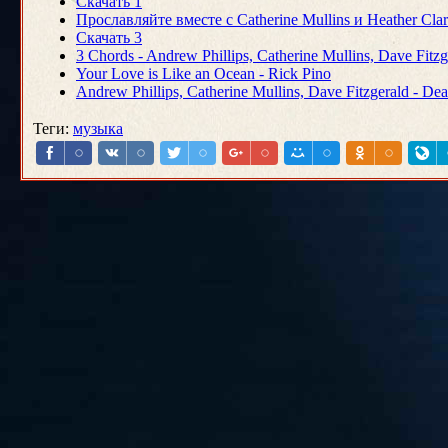
Скачать 1
Прославляйте вместе с Catherine Mullins и Heather Cla
Скачать 3
3 Chords - Andrew Phillips, Catherine Mullins, Dave Fitzg
Your Love is Like an Ocean - Rick Pino
Andrew Phillips, Catherine Mullins, Dave Fitzgerald - De
Теги
:
музыка