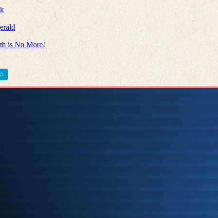
rk
erald
ath is No More!