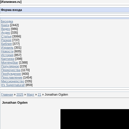
[
Излияние.ru
]
Форма входа
Беседка
Книги
[2442]
Видео
[986]
Аудио
[335]
Статьи
[3066]
Разное
[737]
Библия
[377]
Израиль
[301]
Новости
[605]
История
[857]
Картинки
[398]
MorningStar
[1388]
Популярное
[229]
Пророчества
[1170]
Пробуждение
[400]
Прославление
[1454]
Миссионерство
[335]
It's Supernatural!
[859]
Главная
»
2025
»
Март
»
21
» Jonathan Ogden
Jonathan Ogden