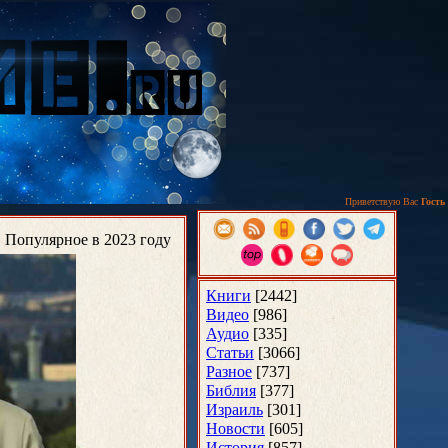
Приветствую Вас
Гость
Популярное в 2023 году
Книги
[2442]
Видео
[986]
Аудио
[335]
Статьи
[3066]
Разное
[737]
Библия
[377]
Израиль
[301]
Новости
[605]
История
[857]