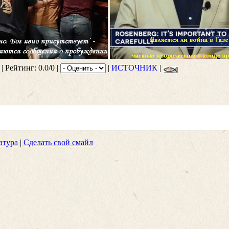
| Рейтинг: 0.0/0 |
|
ИСТОЧНИК
|
атура
|
Сделать свой смайл