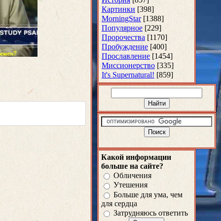
Картинки
[398]
MorningStar
[1388]
Популярное
[229]
Пророчества
[1170]
Пробуждение
[400]
Прославление
[1454]
Миссионерство
[335]
It's Supernatural!
[859]
Какой информации
больше на сайте?
Обличения
Утешения
Больше для ума, чем
для сердца
Затрудняюсь ответить