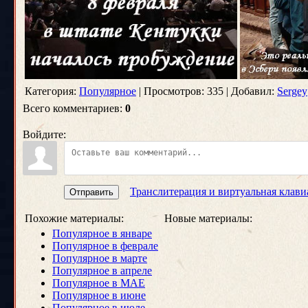
Категория:
Популярное
| Просмотров: 335 | Добавил:
Sergey
Всего комментариев:
0
Войдите:
Транслитерация и виртуальная клави
Отправить
Похожие материалы:
Новые материалы:
Популярное в январе
Популярное в феврале
Популярное в марте
Популярное в апреле
Популярное в МАЕ
Популярное в июне
Популярное в июле