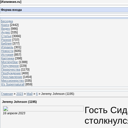
[
Излияние.ru
]
Форма входа
Беседка
Книги
[2442]
Видео
[986]
Аудио
[335]
Статьи
[3066]
Разное
[737]
Библия
[377]
Израиль
[301]
Новости
[605]
История
[857]
Картинки
[398]
MorningStar
[1388]
Популярное
[229]
Пророчества
[1170]
Пробуждение
[400]
Прославление
[1454]
Миссионерство
[335]
It's Supernatural!
[859]
Главная
»
2023
»
Май
»
6
» Jeremy Johnson (1195)
Jeremy Johnson (1195)
Гость Си
16 апреля 2023
столкнулс