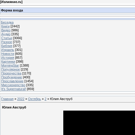
[
Излияние.ru
]
Форма входа
Беседка
Книги
[2442]
Видео
[986]
Аудио
[335]
Статьи
[3066]
Разное
[737]
Библия
[377]
Израиль
[301]
Новости
[605]
История
[857]
Картинки
[398]
MorningStar
[1388]
Популярное
[229]
Пророчества
[1170]
Пробуждение
[400]
Прославление
[1454]
Миссионерство
[335]
It's Supernatural!
[859]
Главная
»
2022
»
Октябрь
»
2
» Юлия Авструб
Юлия Авструб