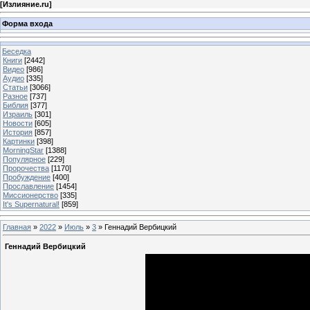
[
Излияние.ru
]
Форма входа
Беседка
Книги
[2442]
Видео
[986]
Аудио
[335]
Статьи
[3066]
Разное
[737]
Библия
[377]
Израиль
[301]
Новости
[605]
История
[857]
Картинки
[398]
MorningStar
[1388]
Популярное
[229]
Пророчества
[1170]
Пробуждение
[400]
Прославление
[1454]
Миссионерство
[335]
It's Supernatural!
[859]
Главная
»
2022
»
Июль
»
3
» Геннадий Вербицкий
Геннадий Вербицкий