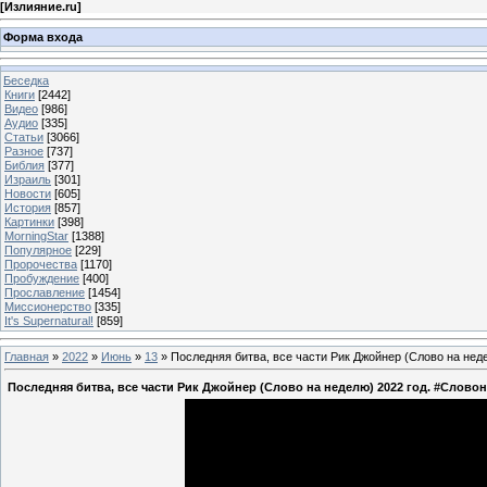
[
Излияние.ru
]
Форма входа
Беседка
Книги
[2442]
Видео
[986]
Аудио
[335]
Статьи
[3066]
Разное
[737]
Библия
[377]
Израиль
[301]
Новости
[605]
История
[857]
Картинки
[398]
MorningStar
[1388]
Популярное
[229]
Пророчества
[1170]
Пробуждение
[400]
Прославление
[1454]
Миссионерство
[335]
It's Supernatural!
[859]
Главная
»
2022
»
Июнь
»
13
» Последняя битва, все части Рик Джойнер (Слово на нед
Последняя битва, все части Рик Джойнер (Слово на неделю) 2022 год. #Слово