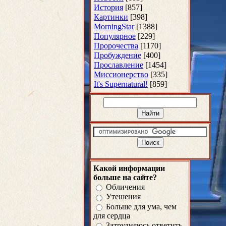
История
[857]
Картинки
[398]
MorningStar
[1388]
Популярное
[229]
Пророчества
[1170]
Пробуждение
[400]
Прославление
[1454]
Миссионерство
[335]
It's Supernatural!
[859]
Какой информации
больше на сайте?
Обличения
Утешения
Больше для ума, чем
для сердца
Затрудняюсь ответить