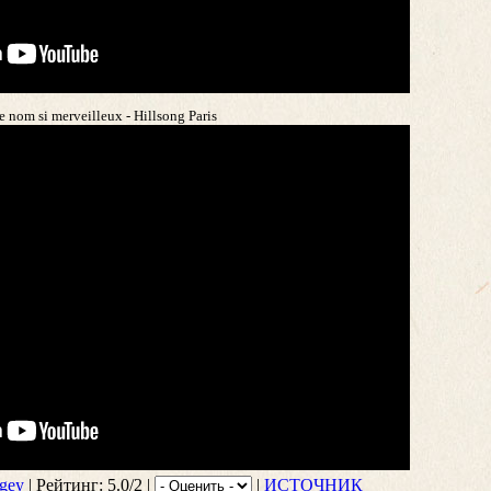
e nom si merveilleux - Hillsong Paris
gey
| Рейтинг: 5.0/2 |
|
ИСТОЧНИК