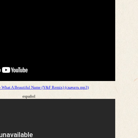
- What A Beautiful Name (Y&F Remix) (скачать mp3)
español