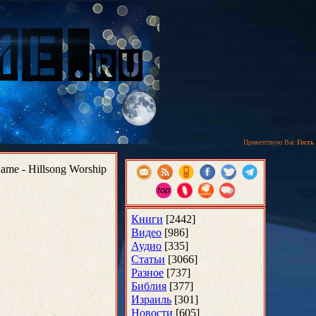
Приветствую Вас
Гость
ame - Hillsong Worship
Книги
[2442]
Видео
[986]
Аудио
[335]
Статьи
[3066]
Разное
[737]
Библия
[377]
Израиль
[301]
Новости
[605]