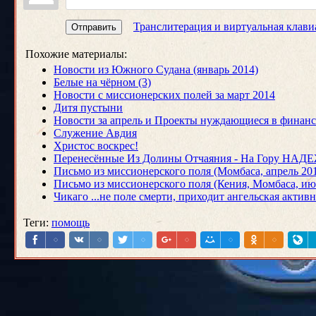
Транслитерация и виртуальная клави
Отправить
Похожие материалы:
Новости из Южного Судана (январь 2014)
Белые на чёрном (3)
Новости с миссионерских полей за март 2014
Дитя пустыни
Новости за апрель и Проекты нуждающиеся в финан
Служение Авдия
Христос воскрес!
Перенесённые Из Долины Отчаяния - На Гору НАД
Письмо из миссионерского поля (Момбаса, апрель 20
Письмо из миссионерского поля (Кения, Момбаса, ию
Чикаго ...не поле смерти, приходит ангельская активн
Теги
:
помощь