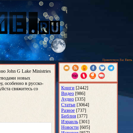
Приветствую Вас
Гость
 John G Lake Ministries
реводами новых
у, особенно в русско-
Книги
[2442]
уйста свяжитесь со
Видео
[986]
Аудио
[335]
Статьи
[3064]
Разное
[737]
Библия
[377]
Израиль
[301]
Новости
[605]
История
[857]