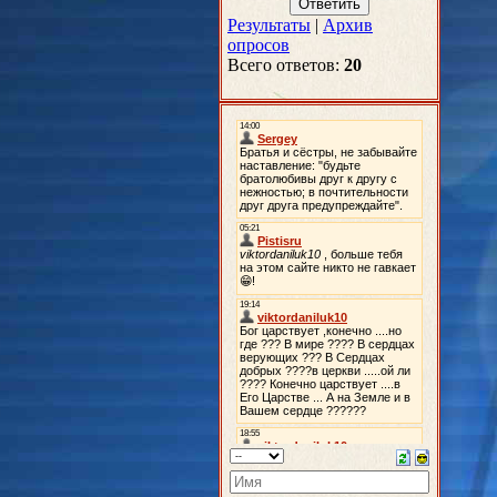
Результаты
|
Архив
опросов
Всего ответов:
20