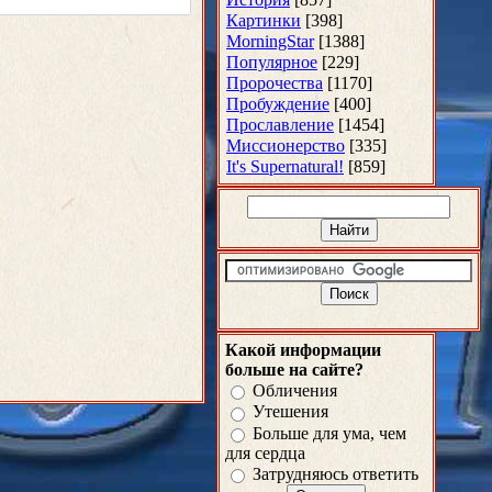
Картинки
[398]
MorningStar
[1388]
Популярное
[229]
Пророчества
[1170]
Пробуждение
[400]
Прославление
[1454]
Миссионерство
[335]
It's Supernatural!
[859]
Какой информации
больше на сайте?
Обличения
Утешения
Больше для ума, чем
для сердца
Затрудняюсь ответить