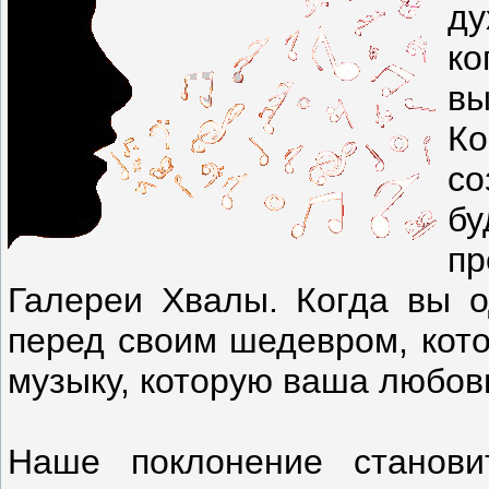
ду
к
вы
Ко
с
бу
п
Галереи Хвалы. Когда вы о
перед своим шедевром, кот
музыку, которую ваша любовь
Наше поклонение станови