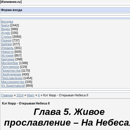
[
Излияние.ru
]
Форма входа
Беседка
Книги
[2442]
Видео
[986]
Аудио
[335]
Статьи
[3066]
Разное
[737]
Библия
[377]
Израиль
[301]
Новости
[605]
История
[857]
Картинки
[398]
MorningStar
[1388]
Популярное
[229]
Пророчества
[1170]
Пробуждение
[400]
Прославление
[1454]
Миссионерство
[335]
It's Supernatural!
[859]
Главная
»
2014
»
Март
»
6
» Кэт Керр - Открывая Небеса II
Кэт Керр - Открывая Небеса II
Глава 5. Живое
прославление – На Небеса