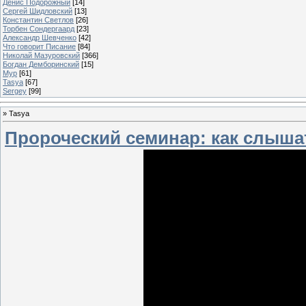
Денис Подорожный
[14]
Сергей Шидловский
[13]
Константин Светлов
[26]
Торбен Сондергаард
[23]
Александр Шевченко
[42]
Что говорит Писание
[84]
Николай Мазуровский
[366]
Богдан Демборинский
[15]
Мур
[61]
Tasya
[67]
Sergey
[99]
»
Tasya
Пророческий семинар: как слыша