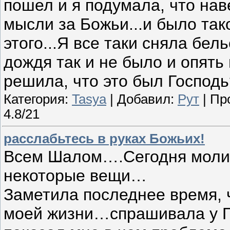
пошел и я подумала, что нав
мысли за Божьи...и было так
этого...Я все таки сняла бел
дождя так и не было и опять 
решила, что это был Господ
Категория:
Tasya
| Добавил:
Рут
| Пр
4.8/21
расслабьтесь в руках Божьих!
Всем Шалом….Сегодня молил
некоторые вещи…
Заметила последнее время, ч
моей жизни…спрашивала у Г