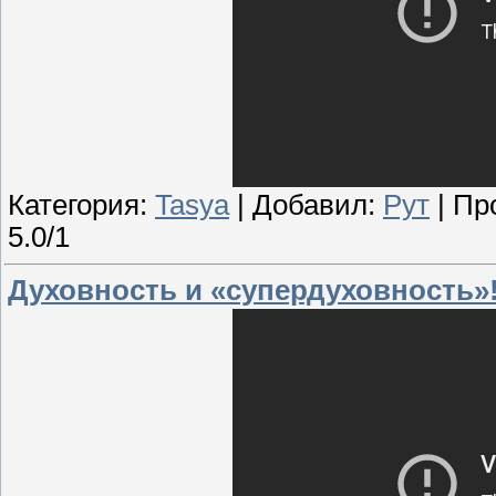
Категория:
Tasya
| Добавил:
Рут
| Пр
5.0/1
Духовность и «супердуховность»