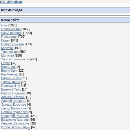
ИЗЛИЯНИЕ.ru
Форма входа
Меню сайта
Сны
[1323]
Пророчества
[1066]
Размышления
[1663]
Проповеди
[702]
Видео
[845]
Свидетельства
[413]
Коротко
[197]
Творчество
[552]
Молитва
[168]
За всех человеков
[221]
Наука
[32]
Верон Аш
[3]
Бенни Хинн
[21]
Рик Реннер
[16]
Вадим Балев
[21]
Дерек Принс
[18]
Renewal time
[45]
Евгений Тайц
[14]
Виктор Судаков
[10]
Алексей Осокин
[15]
Андрей Шаповал
[3]
Эдуард Коротков
[4]
Давид Вилкерсон
[9]
Сергей Журавлёв
[9]
Геннадий Романов
[121]
Владимир Картаев
[56]
Андрей Шаповалов
[25]
Игорь Непомнящий
[67]