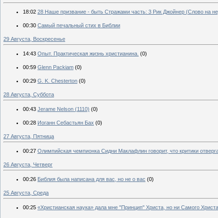
18:02
28 Наше призвание - быть Стражами часть: 3 Рик Джойнер (Слово на не
00:30
Самый печальный стих в Библии
29 Августа, Воскресенье
14:43
Опыт. Практическая жизнь христианина.
(0)
00:59
Glenn Packiam
(0)
00:29
G. K. Chesterton
(0)
28 Августа, Суббота
00:43
Jerame Nelson (1110)
(0)
00:28
Иоганн Себастьян Бах
(0)
27 Августа, Пятница
00:27
Олимпийская чемпионка Сидни Маклафлин говорит, что критики отверг
26 Августа, Четверг
00:26
Библия была написана для вас, но не о вас
(0)
25 Августа, Среда
00:25
«Христианская наука» дала мне "Принцип" Христа, но ни Самого Христ