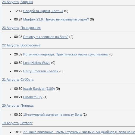
24 Августа, Вторник
12:44
Следуй за Царём, часть 4
(0)
00:24
Матфея 23:9. Никого не называйте отцом?
(0)
23 Августа, Понедельник
00:23
Почему ты злишься на Бога?
(2)
22 Августа, Воскресенье
20:59
Источники надежды. Практическая жизнь христианина.
(0)
00:59
Long Hollow Wave
(0)
00:22
Harry Emerson Fosdick
(0)
21 Августа, Суббота
00:30
Isaiah Saldivar (1109)
(0)
00:21
Elizabeth Fry
(1)
20 Августа, Пятница
00:20
10-секундный аргумент в пользу Бога
(1)
19 Августа, Четверг
18:03
27 Наше призвание - быть Стражами. часть 2 Рик Джойнер (Слово на не