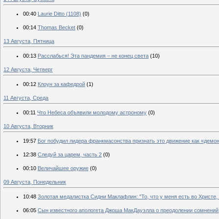
00:40
Laurie Ditto (1108)
(0)
00:14
Thomas Becket
(0)
13 Августа, Пятница
00:13
Расслабься! Эта пандемия – не конец света
(10)
12 Августа, Четверг
00:12
Клоун за кафедрой
(1)
11 Августа, Среда
00:11
Что Небеса объявили молодому астроному
(0)
10 Августа, Вторник
19:57
Бог побудил лидера франкмасонства признать это движение как «демо
12:38
Следуй за царем, часть 2
(0)
00:10
Величайшее оружие
(0)
09 Августа, Понедельник
10:48
Золотая медалистка Сидни Маклафлин: "То, что у меня есть во Христе,
06:05
Сын известного апологета Джоша МакДауэлла о преодолении сомнений