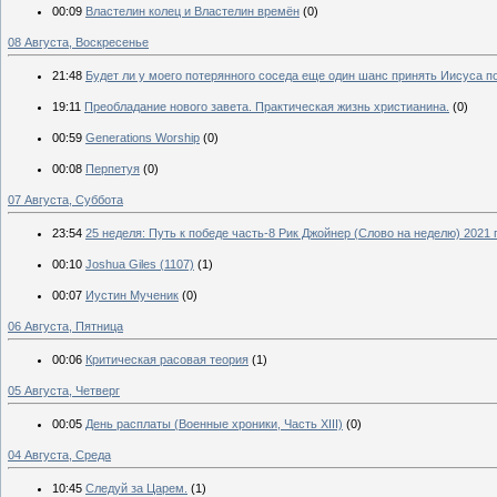
00:09
Властелин колец и Властелин времён
(0)
08 Августа, Воскресенье
21:48
Будет ли у моего потерянного соседа еще один шанс принять Иисуса п
19:11
Преобладание нового завета. Практическая жизнь христианина.
(0)
00:59
Generations Worship
(0)
00:08
Перпетуя
(0)
07 Августа, Суббота
23:54
25 неделя: Путь к победе часть-8 Рик Джойнер (Слово на неделю) 2021 
00:10
Joshua Giles (1107)
(1)
00:07
Иустин Мученик
(0)
06 Августа, Пятница
00:06
Критическая расовая теория
(1)
05 Августа, Четверг
00:05
День расплаты (Военные хроники, Часть XIII)
(0)
04 Августа, Среда
10:45
Следуй за Царем.
(1)