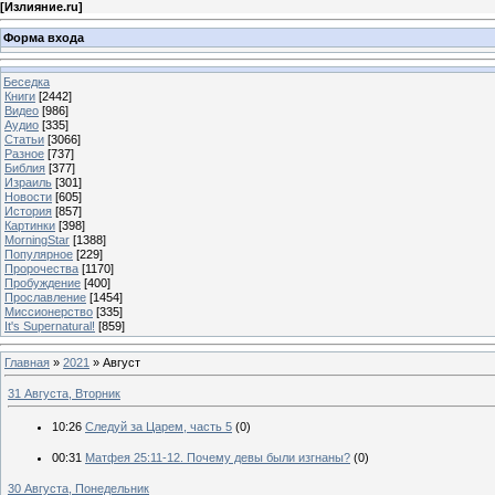
[
Излияние.ru
]
Форма входа
Беседка
Книги
[2442]
Видео
[986]
Аудио
[335]
Статьи
[3066]
Разное
[737]
Библия
[377]
Израиль
[301]
Новости
[605]
История
[857]
Картинки
[398]
MorningStar
[1388]
Популярное
[229]
Пророчества
[1170]
Пробуждение
[400]
Прославление
[1454]
Миссионерство
[335]
It's Supernatural!
[859]
Главная
»
2021
»
Август
31 Августа, Вторник
10:26
Следуй за Царем, часть 5
(0)
00:31
Матфея 25:11-12. Почему девы были изгнаны?
(0)
30 Августа, Понедельник