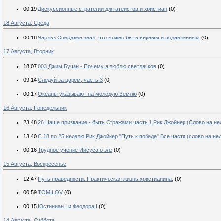
00:19
Дискуссионные стратегии для атеистов и христиан
(0)
18 Августа, Среда
00:18
Чарльз Сперджен знал, что можно быть верным и подавленным
(0)
17 Августа, Вторник
18:07
003 Джим Бучан - Почему я люблю светлячков
(0)
09:14
Следуй за царем, часть 3
(0)
00:17
Океаны указывают на молодую Землю
(0)
16 Августа, Понедельник
23:48
26 Наше призвание - быть Стражами часть 1 Рик Джойнер (Слово на нед
13:40
С 18 по 25 неделю Рик Джойнер "Путь к победе" Все части (слово на не
00:16
Трудное учение Иисуса о зле
(0)
15 Августа, Воскресенье
12:47
Путь праведности. Практическая жизнь христианина.
(0)
00:59
TOMILOV
(0)
00:15
Юстиниан I и Феодора I
(0)
14 Августа, Суббота