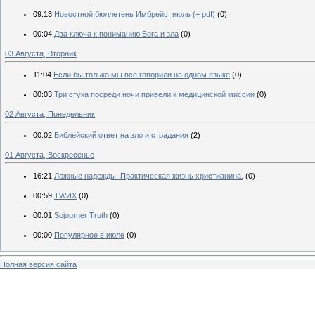
09:13
Новостной бюллетень Имбрейс, июль (+ pdf)
(0)
00:04
Два ключа к пониманию Бога и зла
(0)
03 Августа, Вторник
11:04
Если бы только мы все говорили на одном языке
(0)
00:03
Три стука посреди ночи привели к медицинской миссии
(0)
02 Августа, Понедельник
00:02
Библейский ответ на зло и страдания
(2)
01 Августа, Воскресенье
16:21
Ложные надежды. Практическая жизнь христианина.
(0)
00:59
TWИX
(0)
00:01
Sojourner Truth
(0)
00:00
Популярное в июле
(0)
Полная версия сайта