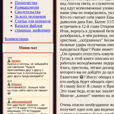
Пророчества
вид Ангела света, и служител
Размышления
ход идут всевозможные уловки
Свидетельства
ваши умы не повредились, ук
За всех человеков
Кто-то считает себя умнее Ев
Статьи для перевода
дьяволом дана Еве, Бытие 3:1
Каталог файлов
встречаем в 12-й главе Откров
страница_информер
Итак, вернусь к духовной битв
разобралась, в чём разница, о
Комментарии
христиан, ,,осёдланных" бесам
больные удары получаешь имен
Мини-чат
находиться Враг? Разве может 
,,Он пришёл отпустить измуче
Гугла; в этой книге описана
работали молодёжными лидерам
блага, престолы, лёгкое дос
которого вы не дойдёте до цел
Евангелие 😁? Иисус обещал 
кто-нибудь будет обещать прес
Я слышу Бога! Я слышу и Врага
Это тоже беда, если вас хвалят
Многие ,,клюют" именно на лес
Очень опасно необузданное же
получает одно или два видения
дьявол с радостью будет ,,подб