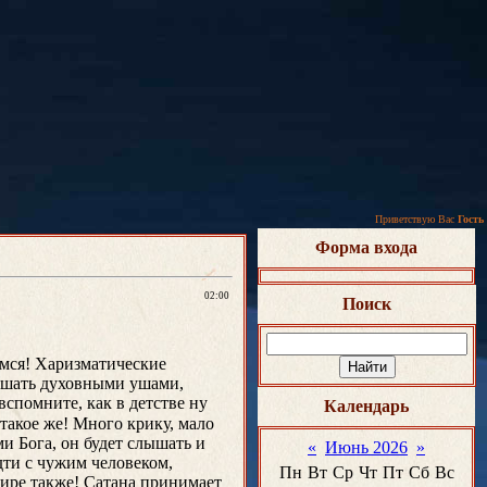
Приветствую Вас
Гость
Форма входа
02:00
Поиск
емся! Харизматические
лышать духовными ушами,
вспомните, как в детстве ну
Календарь
 такое же! Много крику, мало
и Бога, он будет слышать и
«
Июнь 2026
»
дти с чужим человеком,
Пн
Вт
Ср
Чт
Пт
Сб
Вс
мире также! Сатана принимает