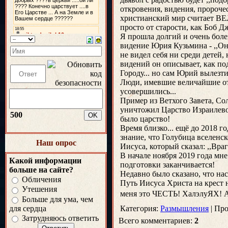
откровения, видения, пророчес
христианский мир считает ВЕЛ
просто от старости, как Боб 
Я прошла долгий и очень болез
видение Юрия Кузьмина - ,,Он
не видел себя ни среди детей,
видений он описывает, как по
Городу... но сам Юрий вылез
Люди, имевшие величайшие о
усовершились...
Пример из Ветхого Завета, Со
уничтожил Царство Израилево!
500
было царство!
Время близко... ещё до 2018 г
знание, что Голубица вселенск
Наш опрос
Иисуса, который сказал: ,,Враг
В начале ноября 2019 года мне
Какой информации
подготовки заканчивается!
больше на сайте?
Недавно было сказано, что нас
Обличения
Путь Иисуса Христа на крест н
Утешения
меня это ЧЕСТЬ! ХалэлуЯХ! 
Больше для ума, чем
для сердца
Категория
:
Размышления
|
Про
Затрудняюсь ответить
Всего комментариев
:
2