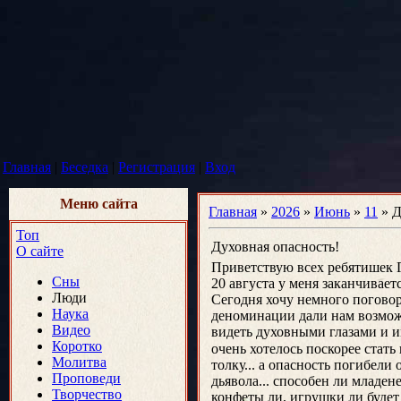
Главная
|
Беседка
|
Регистрация
|
Вход
Меню сайта
Главная
»
2026
»
Июнь
»
11
» Д
Топ
Духовная опасность!
О сайте
Приветствую всех ребятишек Г
Сны
20 августа у меня заканчиваетс
Люди
Сегодня хочу немного поговор
Наука
деноминации дали нам возмож
Видео
видеть духовными глазами и и
Коротко
очень хотелось поскорее стать
Молитва
толку... а опасность погибел
Проповеди
дьявола... способен ли младе
Творчество
конфеты ли, игрушки ли будет