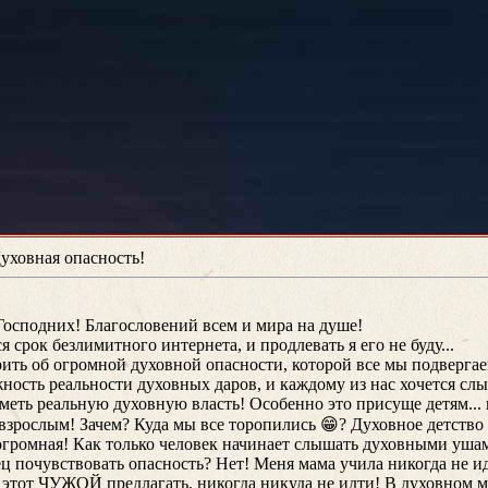
уховная опасность!
осподних! Благословений всем и мира на душе!
я срок безлимитного интернета, и продлевать я его не буду...
ить об огромной духовной опасности, которой все мы подверга
ность реальности духовных даров, и каждому из нас хочется с
меть реальную духовную власть! Особенно это присуще детям... 
 взрослым! Зачем? Куда мы все торопились 😁? Духовное детство
и огромная! Как только человек начинает слышать духовными ушам
нец почувствовать опасность? Нет! Меня мама учила никогда не и
 этот ЧУЖОЙ предлагать, никогда никуда не идти! В духовном 