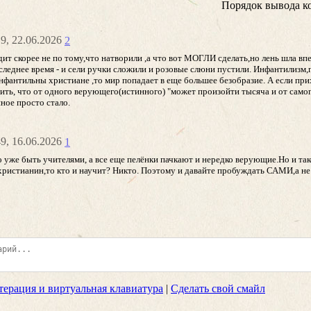
Порядок вывода к
19, 22.06.2026
2
дит скорее не по тому,что натворили ,а что вот МОГЛИ сделать,но лень шла вп
оследнее время - и сели ручки сложили и розовые слюни пустили. Инфантилизм,
нфантильны христиане ,то мир попадает в еще большее безобразие. А если при
нить, что от одного верующего(истинного) "может произойти тысяча и от самог
ное просто стало.
49, 16.06.2026
1
о уже быть учителями, а все еще пелёнки пачкают и нередко верующие.Но и так
истианин,то кто и научит? Никто. Поэтому и давайте пробуждать САМИ,а не и
терация и виртуальная клавиатура
|
Сделать свой смайл