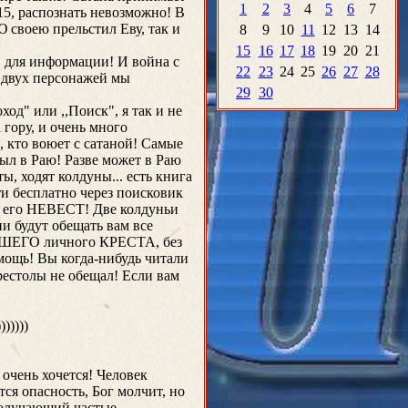
1
2
3
4
5
6
7
15, распознать невозможно! В
 своею прельстил Еву, так и
8
9
10
11
12
13
14
15
16
17
18
19
20
21
. для информации! И война с
22
23
24
25
26
27
28
х двух персонажей мы
29
30
од" или ,,Поиск", я так и не
 гору, и очень много
, кто воюет с сатаной! Самые
был в Раю! Разве может в Раю
ы, ходят колдуны... есть книга
ти бесплатно через поисковик
х его НЕВЕСТ! Две колдуньи
и будут обещать вам все
 ВАШЕГО личного КРЕСТА, без
помощь! Вы когда-нибудь читали
естолы не обещал! Если вам
)))))
 очень хочется! Человек
тся опасность, Бог молчит, но
, получающий частые