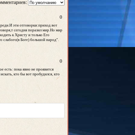
омментариев:
0
ереди.И эти отговорки:приход вот
говоря,т сегодня поразил мир.Но мир
ходить к Христу и только Его
о слабого(в Боге) большой народ".
0
ое есть: пока явно не проявится
скать, кто бы вот пробудился, кто