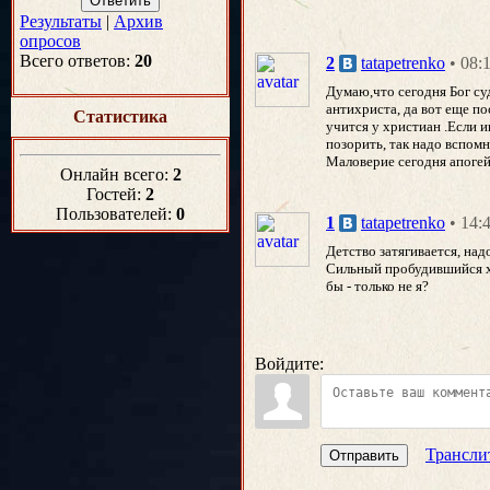
Результаты
|
Архив
опросов
Всего ответов:
20
• 08:
2
tatapetrenko
Думаю,что сегодня Бог су
антихриста, да вот еще п
Статистика
учится у христиан .Если и
позорить, так надо вспом
Маловерие сегодня апогей
Онлайн всего:
2
Гостей:
2
Пользователей:
0
• 14:
1
tatapetrenko
Детство затягивается, над
Сильный пробудившийся хр
бы - только не я?
Войдите:
Трансли
Отправить