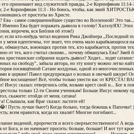
и его принимают вид служителей правды, 2-е Коринфянам 11:14-
; 2-е Коринфянам 11:3 - Но боюсь, чтобы, как змий ХИТРОСТЬЮ
лонившись от простоты во Христе.
ы? Ева - самое совершеннейшее существо во Вселенной! Это так..
5! Именно Ева будет поражать дьявола в голову! ХалэлуЯХ! Эти
ения, впрочем, вся Библия об этом!)
е; если кто-нибудь читал видения Рика Джойнера ,,Последний пох
ни у меня идентичны, тот знает, что очень мало карабкающихся на
и, обманутых, воюющих против тех, кто карабкается, против тех
но от тех, кого считал своими... почему обманулась Ева? Змей 
на христианские собрания ходить дьявол? Ходит... ходят сатанист
нных на свободу", забыла автора, но эту книгу можно легко най
 история посвящённой Сатане колдуньи, одной из многочисленны
и в церкви! Павел предупреждал о волках в овечьей шкуре! Он
корбное восхищение! Всё, чтобы только увести вас от КРЕСТА!
и! Иисус сказал: отвергнись себя, возьми крест свой и... Бог в 
престолы только 12-ти Своим ученикам! Больше Иисус никому пр
тол, скажите: отойди от меня, сатана!
! Слышала, как Враг сказал: льстите ей!
😂! Пусть лучше бьют!) Когда больно, тогда бежишь к Папочке! ))
ть; всем нравится, когда их хвалят! Многие погибают...
лание видений, пророчеств и всего сверхъестественного! А ведь
 от Бога, и он начинает просить: больше, больше! И вот тут крое
расывать" тебе своё, тоже сверхъестественное! ........... Человек