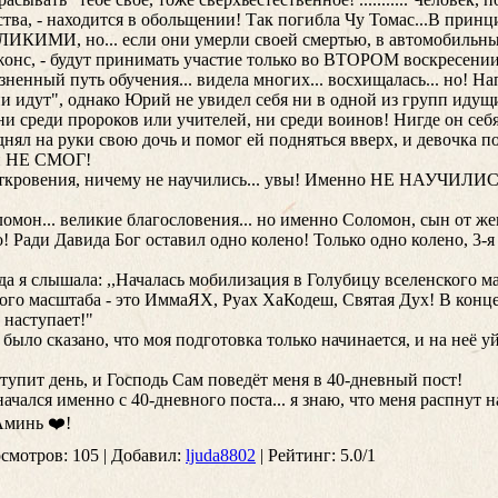
тва, - находится в обольщении! Так погибла Чу Томас...В принцип
ИКИМИ, но... если они умерли своей смертью, в автомобильных
Джонс, - будут принимать участие только во ВТОРОМ воскресении
ненный путь обучения... видела многих... восхищалась... но! Н
и идут", однако Юрий не увидел себя ни в одной из групп идущ
 ни среди пророков или учителей, ни среди воинов! Нигде он себ
днял на руки свою дочь и помог ей подняться вверх, и девочка 
ти НЕ СМОГ!
ткровения, ничему не научились... увы! Именно НЕ НАУЧИЛИС
ломон... великие благословения... но именно Соломон, сын от ж
 Ради Давида Бог оставил одно колено! Только одно колено, 3-я 
ода я слышала: ,,Началась мобилизация в Голубицу вселенского м
ого масштаба - это ИммаЯХ, Руах ХаКодеш, Святая Дух! В конце 
 наступает!"
 было сказано, что моя подготовка только начинается, и на неё уй
тупит день, и Господь Сам поведёт меня в 40-дневный пост!
ачался именно с 40-дневного поста... я знаю, что меня распнут 
Аминь ❤️!
смотров
: 105 |
Добавил
:
ljuda8802
|
Рейтинг
:
5.0
/
1