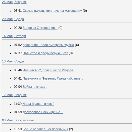
26 Мая, Вторник
06:41
Сквозь пальцы смотрим на матерщину
(0)
20 Мая, Среда
02:20
Звери из Откровения...
(0)
14 Мая, Четверг
07:52
Крещение - если смотреть глубже
(6)
07:37
Пьянство и среди верующих?
(0)
13 Мая, Среда
06:46
Иоанна 4:22, спасение от Иудеев.
04:41
Пшеничка и Плевелы. Предъизбрание...
02:04
Война плотская.
12 Мая, Вторник
11:30
Наша брань... с кем?
04:59
Доскорбное Восхищение...
03 Мая, Воскресенье
10:53
Бог не ослабел - ослабели мы
(2)