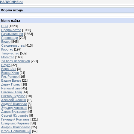
ИЗЛИЯНИЕ.ru
Форма входа
Меню сайта
Сны
[1323]
Пророчества
[1066]
Размышления
[1663]
Проповеди
[702]
Видео
[845]
Свидетельства
[413]
Коротко
[197]
Творчество
[552]
Молитва
[168]
За всех человеков
[221]
Наука
[32]
Верон Аш
[3]
Бенни Хинн
[21]
Рик Реннер
[16]
Вадим Балев
[21]
Дерек Принс
[18]
Renewal time
[45]
Евгений Тайц
[14]
Виктор Судаков
[10]
Алексей Осокин
[15]
Андрей Шаповал
[3]
Эдуард Коротков
[4]
Давид Вилкерсон
[9]
Сергей Журавлёв
[9]
Геннадий Романов
[121]
Владимир Картаев
[56]
Андрей Шаповалов
[25]
Игорь Непомнящий
[67]