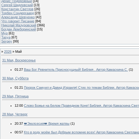
Денис Подорожный
[14]
Сергей Шидловский
[13]
Константин Светлов
[26]
Торбен Сондергаард
[23]
Александр Шевченко
[42]
Что говорит Писание
[84]
Николай Мазуровский
[366]
Богдан Демборинский
[15]
Мур
[61]
Tasya
[67]
Sergey
[99]
»
2026
»
Май
31 Мая, Воскресенье
01:27
Ваш Бог Ревнитель Присносущный! Библия . Автор Камаскина С.
(1)
30 Мая, Суббота
01:21
Пророк Самуил и Давид Израиля! Стих по темам Библии. Автор Камаски
29 Мая, Пятница
12:00
Слово Божье на Белом Праведном Коне! Библия. Автор Камаскина Све
28 Мая, Четверг
20:37
👑Экклсесия👑 Время жатвы
(1)
00:57
Кто в роду моём был Добрым вспомню всех! Автор Камаскина Светлан