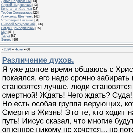
Денис Подорожный
[14]
Сергей Шидловский
[13]
Константин Светлов
[26]
Торбен Сондергаард
[23]
Александр Шевченко
[42]
Что говорит Писание
[84]
Николай Мазуровский
[366]
Богдан Демборинский
[15]
Мур
[61]
Tasya
[67]
Sergey
[99]
»
2026
»
Июнь
»
06
Различение духов.
Я уже долгое время общаюсь с Христ
покаялся, его надо срочно забирать и
становятся лучше, люди становятся 
смертной! Ждать! Чего ждать? Суда!
Но есть особая группа верующих, ко
Смерти в Жизнь! Это те, кто ходит н
путь! Иисус сказал, что многие буду
огненное никому не хочется... но по