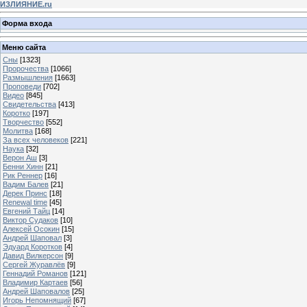
ИЗЛИЯНИЕ.ru
Форма входа
Меню сайта
Сны
[1323]
Пророчества
[1066]
Размышления
[1663]
Проповеди
[702]
Видео
[845]
Свидетельства
[413]
Коротко
[197]
Творчество
[552]
Молитва
[168]
За всех человеков
[221]
Наука
[32]
Верон Аш
[3]
Бенни Хинн
[21]
Рик Реннер
[16]
Вадим Балев
[21]
Дерек Принс
[18]
Renewal time
[45]
Евгений Тайц
[14]
Виктор Судаков
[10]
Алексей Осокин
[15]
Андрей Шаповал
[3]
Эдуард Коротков
[4]
Давид Вилкерсон
[9]
Сергей Журавлёв
[9]
Геннадий Романов
[121]
Владимир Картаев
[56]
Андрей Шаповалов
[25]
Игорь Непомнящий
[67]