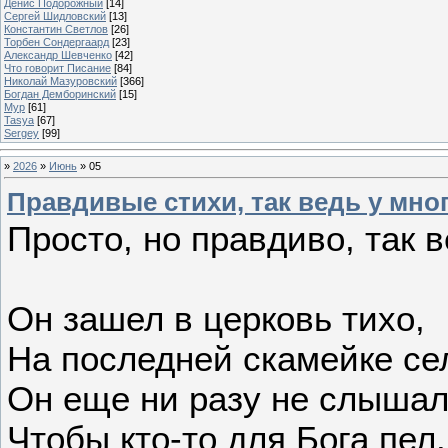
Денис Подорожный
[14]
Сергей Шидловский
[13]
Константин Светлов
[26]
Торбен Сондергаард
[23]
Александр Шевченко
[42]
Что говорит Писание
[84]
Николай Мазуровский
[366]
Богдан Демборинский
[15]
Мур
[61]
Tasya
[67]
Sergey
[99]
»
2026
»
Июнь
»
05
Правдивые стихи, так ведь у мног
Просто, но правдиво, так в
Он зашел в церковь тихо,
На последней скамейке се
Он еще ни разу не слышал
Чтобы кто-то для Бога пел.