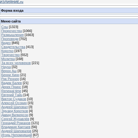
ИЗЛИЯНИЕ.ru
Форма входа
Меню сайта
Сны
[1323]
Пророчества
[1066]
Размышления
[1663]
Проповеди
[702]
Видео
[845]
Свидетельства
[413]
Коротко
[197]
Творчество
[552]
Молитва
[168]
За всех человеков
[221]
Наука
[32]
Верон Аш
[3]
Бенни Хинн
[21]
Рик Реннер
[16]
Вадим Балев
[21]
Дерек Принс
[18]
Renewal time
[45]
Евгений Тайц
[14]
Виктор Судаков
[10]
Алексей Осокин
[15]
Андрей Шаповал
[3]
Эдуард Коротков
[4]
Давид Вилкерсон
[9]
Сергей Журавлёв
[9]
Геннадий Романов
[121]
Владимир Картаев
[56]
Андрей Шаповалов
[25]
Игорь Непомнящий
[67]