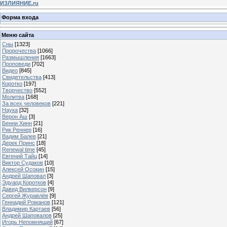
ИЗЛИЯНИЕ.ru
Форма входа
Меню сайта
Сны
[1323]
Пророчества
[1066]
Размышления
[1663]
Проповеди
[702]
Видео
[845]
Свидетельства
[413]
Коротко
[197]
Творчество
[552]
Молитва
[168]
За всех человеков
[221]
Наука
[32]
Верон Аш
[3]
Бенни Хинн
[21]
Рик Реннер
[16]
Вадим Балев
[21]
Дерек Принс
[18]
Renewal time
[45]
Евгений Тайц
[14]
Виктор Судаков
[10]
Алексей Осокин
[15]
Андрей Шаповал
[3]
Эдуард Коротков
[4]
Давид Вилкерсон
[9]
Сергей Журавлёв
[9]
Геннадий Романов
[121]
Владимир Картаев
[56]
Андрей Шаповалов
[25]
Игорь Непомнящий
[67]