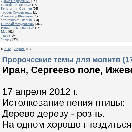
Денис Подорожный
[14]
Сергей Шидловский
[13]
Константин Светлов
[26]
Торбен Сондергаард
[23]
Александр Шевченко
[42]
Что говорит Писание
[84]
Николай Мазуровский
[366]
Богдан Демборинский
[15]
Мур
[61]
Tasya
[67]
Sergey
[99]
»
2012
»
Апрель
»
30
Пророческие темы для молитв (17-
Иран, Сергеево поле, Ижев
17 апреля 2012 г.
Истолкование пения птицы:
Дерево дереву - рознь.
На одном хорошо гнездиться