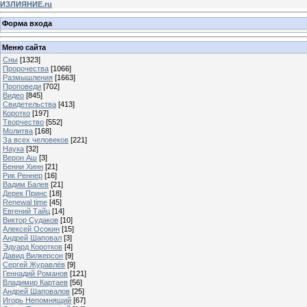
ИЗЛИЯНИЕ.ru
Форма входа
Меню сайта
Сны
[1323]
Пророчества
[1066]
Размышления
[1663]
Проповеди
[702]
Видео
[845]
Свидетельства
[413]
Коротко
[197]
Творчество
[552]
Молитва
[168]
За всех человеков
[221]
Наука
[32]
Верон Аш
[3]
Бенни Хинн
[21]
Рик Реннер
[16]
Вадим Балев
[21]
Дерек Принс
[18]
Renewal time
[45]
Евгений Тайц
[14]
Виктор Судаков
[10]
Алексей Осокин
[15]
Андрей Шаповал
[3]
Эдуард Коротков
[4]
Давид Вилкерсон
[9]
Сергей Журавлёв
[9]
Геннадий Романов
[121]
Владимир Картаев
[56]
Андрей Шаповалов
[25]
Игорь Непомнящий
[67]