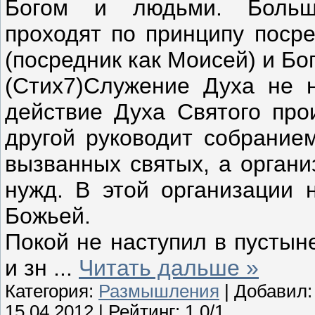
Богом и людьми. Больши
проходят по принципу посре
(посредник как Моисей) и Бог
(Стих7)Служение Духа не н
действие Духа Святого прои
другой руководит собранием
вызванных святых, а орган
нужд. В этой организации 
Божьей.
Покой не наступил в пустын
и зн
...
Читать дальше »
Категория:
Размышления
| Добавил
15.04.2012
| Рейтинг: 1.0/1