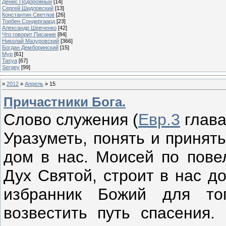
Денис Подорожный
[14]
Сергей Шидловский
[13]
Константин Светлов
[26]
Торбен Сондергаард
[23]
Александр Шевченко
[42]
Что говорит Писание
[84]
Николай Мазуровский
[366]
Богдан Демборинский
[15]
Мур
[61]
Tasya
[67]
Sergey
[99]
»
2012
»
Апрель
»
15
Причастники Бога.
Слово служения (
Евр.3
глава
Уразуметь, понять и принять
дом в нас. Моисей по пове
Дух Святой, строит в нас д
избранник Божий для то
возвестить путь спасения