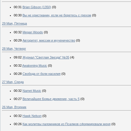
00:31
Brian Gibson (1350)
(0)
00:30
Вы не христианин, если не боретесь с грехом
(0)
29 Мая, Пятница
00:32
Megan Woods
(0)
00:29
Авторитет, миссии и мученичество
(0)
28 Мая, Четверг
09:02
Журнал "Светлая Звезда" №35
(4)
00:32
Awakening Music
(0)
00:28
Свобода от боли насилия
(0)
27 Мая, Среда
00:32
Namet Music
(0)
00:27
Величайшее Божье движение, часть 5
(0)
26 Мая, Вторник
00:32
Hawk Nelson
(0)
00:26
Как молитвы паломников из Псалмов сформировали меня
(0)