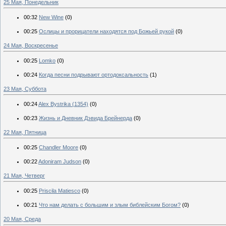
25 Мая, Понедельник
00:32
New Wine
(0)
00:25
Ослицы и прорицатели находятся под Божьей рукой
(0)
24 Мая, Воскресенье
00:25
Lomko
(0)
00:24
Когда песни подрывают ортодоксальность
(1)
23 Мая, Суббота
00:24
Alex Bystrika (1354)
(0)
00:23
Жизнь и Дневник Дэвида Брейнерда
(0)
22 Мая, Пятница
00:25
Chandler Moore
(0)
00:22
Adoniram Judson
(0)
21 Мая, Четверг
00:25
Priscila Matiesco
(0)
00:21
Что нам делать с большим и злым библейским Богом?
(0)
20 Мая, Среда