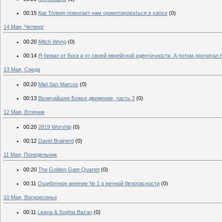
00:15
Как Толкин помогает нам ориентироваться в хаосе
(0)
14 Мая, Четверг
00:20
Mitch Wong
(0)
00:14
Я бежал от Бога и от своей еврейской идентичности. А потом прочитал
13 Мая, Среда
00:20
Miel San Marcos
(0)
00:13
Величайшее Божье движение, часть 3
(0)
12 Мая, Вторник
00:20
2819 Worship
(0)
00:12
David Brainerd
(0)
11 Мая, Понедельник
00:20
The Golden Gate Quartet
(0)
00:11
Ошибочное мнение № 1 о вечной безопасности
(0)
10 Мая, Воскресенье
00:11
Leana & Sophia Bazan
(0)