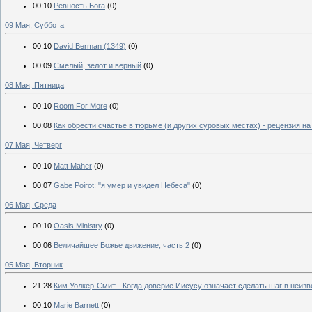
00:10
Ревность Бога
(0)
09 Мая, Суббота
00:10
David Berman (1349)
(0)
00:09
Смелый, зелот и верный
(0)
08 Мая, Пятница
00:10
Room For More
(0)
00:08
Как обрести счастье в тюрьме (и других суровых местах) - рецензия н
07 Мая, Четверг
00:10
Matt Maher
(0)
00:07
Gabe Poirot: "я умер и увидел Небеса"
(0)
06 Мая, Среда
00:10
Oasis Ministry
(0)
00:06
Величайшее Божье движение, часть 2
(0)
05 Мая, Вторник
21:28
Ким Уолкер-Смит - Когда доверие Иисусу означает сделать шаг в неиз
00:10
Marie Barnett
(0)