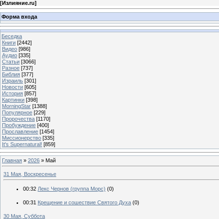
[
Излияние.ru
]
Форма входа
Беседка
Книги
[2442]
Видео
[986]
Аудио
[335]
Статьи
[3066]
Разное
[737]
Библия
[377]
Израиль
[301]
Новости
[605]
История
[857]
Картинки
[398]
MorningStar
[1388]
Популярное
[229]
Пророчества
[1170]
Пробуждение
[400]
Прославление
[1454]
Миссионерство
[335]
It's Supernatural!
[859]
Главная
»
2026
»
Май
31 Мая, Воскресенье
00:32
Лекс Чернов (группа Морс)
(0)
00:31
Крещение и сошествие Святого Духа
(0)
30 Мая, Суббота