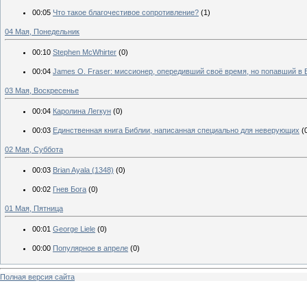
00:05
Что такое благочестивое сопротивление?
(1)
04 Мая, Понедельник
00:10
Stephen McWhirter
(0)
00:04
James O. Fraser: миссионер, опередивший своё время, но попавший в
03 Мая, Воскресенье
00:04
Каролина Легкун
(0)
00:03
Единственная книга Библии, написанная специально для неверующих
(
02 Мая, Суббота
00:03
Brian Ayala (1348)
(0)
00:02
Гнев Бога
(0)
01 Мая, Пятница
00:01
George Liele
(0)
00:00
Популярное в апреле
(0)
Полная версия сайта