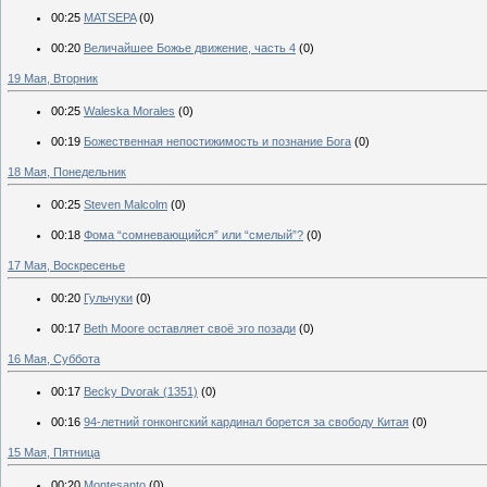
00:25
MATSEPA
(0)
00:20
Величайшее Божье движение, часть 4
(0)
19 Мая, Вторник
00:25
Waleska Morales
(0)
00:19
Божественная непостижимость и познание Бога
(0)
18 Мая, Понедельник
00:25
Steven Malcolm
(0)
00:18
Фома “сомневающийся” или “смелый”?
(0)
17 Мая, Воскресенье
00:20
Гульчуки
(0)
00:17
Beth Moore оставляет своё эго позади
(0)
16 Мая, Суббота
00:17
Becky Dvorak (1351)
(0)
00:16
94-летний гонконгский кардинал борется за свободу Китая
(0)
15 Мая, Пятница
00:20
Montesanto
(0)