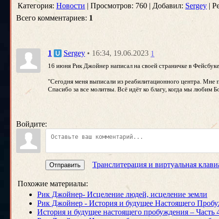
Категория:
Новости
| Просмотров: 760 | Добавил:
Sergey
| Р
Всего комментариев:
1
• 16:34, 19.06.2023
1
Sergey
1
16 июня Рик Джойнер написал на своей страничке в Фейсбуке
"Сегодня меня выписали из реабилитационного центра. Мне п
Спасибо за все молитвы. Всё идёт ко благу, когда мы любим Б
Войдите:
Транслитерация и виртуальная клави
Отправить
Похожие материалы:
Рик Джойнер- Исцеление людей, исцеление земли
Рик Джойнер - История и будущее Настоящего Пробуж
История и будущее настоящего пробуждения – Часть 