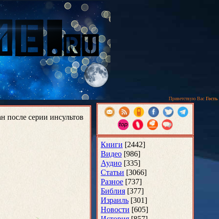
Приветствую Вас
Гость
н после серии инсультов
Книги
[2442]
Видео
[986]
Аудио
[335]
Статьи
[3066]
Разное
[737]
Библия
[377]
Израиль
[301]
Новости
[605]
История
[857]