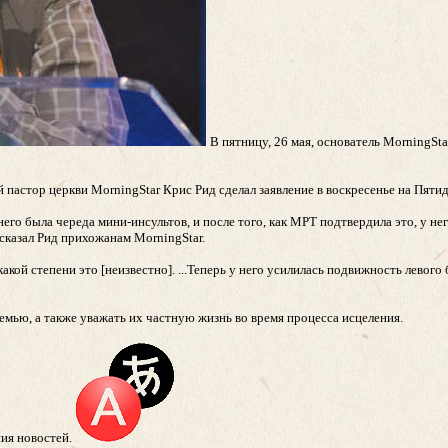
В пятницу, 26 мая, основатель MorningSta
 пастор церкви MorningStar Крис Рид сделал заявление в воскресенье на Пяти
него была череда мини-инсультов, и после того, как МРТ подтвердила это, у нег
- сказал Рид прихожанам MorningStar.
ой степени это [неизвестно]. ...Теперь у него усилилась подвижность левого б
емью, а также уважать их частную жизнь во время процесса исцеления.
ния новостей.