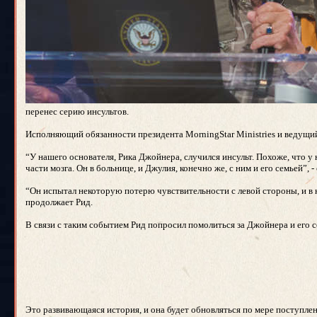
перенес серию инсультов.
Исполняющий обязанности президента MorningStar Ministries и ведущий
“У нашего основателя, Рика Джойнера, случился инсульт. Похоже, что у 
части мозга. Он в больнице, и Джулия, конечно же, с ним и его семьей”, 
“Он испытал некоторую потерю чувствительности с левой стороны, и в как
продолжает Рид.
В связи с таким событием Рид попросил помолиться за Джойнера и его с
Это развивающаяся история, и она будет обновляться по мере поступле