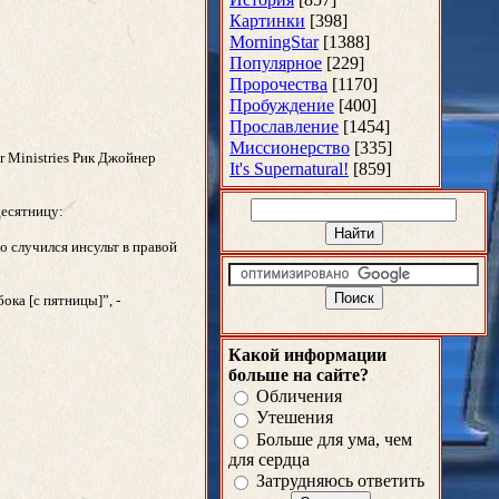
Картинки
[398]
MorningStar
[1388]
Популярное
[229]
Пророчества
[1170]
Пробуждение
[400]
Прославление
[1454]
Миссионерство
[335]
r Ministries Рик Джойнер
It's Supernatural!
[859]
десятницу:
о случился инсульт в правой
ока [с пятницы]”, -
Какой информации
больше на сайте?
Обличения
Утешения
Больше для ума, чем
для сердца
Затрудняюсь ответить