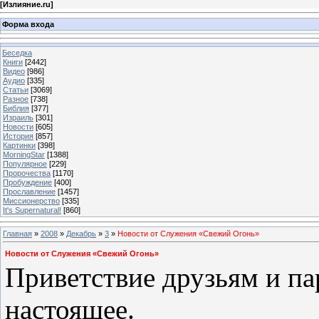
[
Излияние.ru
]
Форма входа
Беседка
Книги
[2442]
Видео
[986]
Аудио
[335]
Статьи
[3069]
Разное
[738]
Библия
[377]
Израиль
[301]
Новости
[605]
История
[857]
Картинки
[398]
MorningStar
[1388]
Популярное
[229]
Пророчества
[1170]
Пробуждение
[400]
Прославление
[1457]
Миссионерство
[335]
It's Supernatural!
[860]
Главная
»
2008
»
Декабрь
»
3
»
Новости от Служения «Свежий Огонь»
Новости от Служения «Свежий Огонь»
Приветствие друзьям и п
настоящее.