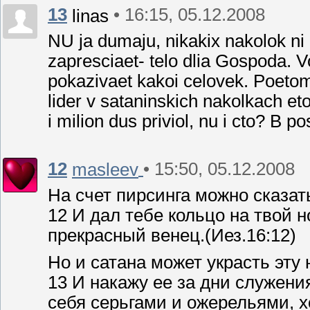
13
• 16:15, 05.12.2008
linas
NU ja dumaju, nikakix nakolok ni l
zapresciaet- telo dlia Gospoda. Vo
pokazivaet kakoi celovek. Poetomu
lider v sataninskich nakolkach et
i milion dus priviol, nu i cto? B p
12
• 15:50, 05.12.2008
masleev
На счет пирсинга можно сказать
12 И дал тебе кольцо на твой н
прекрасный венец.(Иез.16:12)
Но и сатана может украсть эту 
13 И накажу ее за дни служени
себя серьгами и ожерельями, 