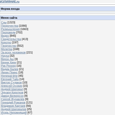
ИЗЛИЯНИЕ.ru
Форма входа
Меню сайта
Сны
[1323]
Пророчества
[1066]
Размышления
[1663]
Проповеди
[702]
Видео
[845]
Свидетельства
[413]
Коротко
[197]
Творчество
[552]
Молитва
[168]
За всех человеков
[221]
Наука
[32]
Верон Аш
[3]
Бенни Хинн
[21]
Рик Реннер
[16]
Вадим Балев
[21]
Дерек Принс
[18]
Renewal time
[45]
Евгений Тайц
[14]
Виктор Судаков
[10]
Алексей Осокин
[15]
Андрей Шаповал
[3]
Эдуард Коротков
[4]
Давид Вилкерсон
[9]
Сергей Журавлёв
[9]
Геннадий Романов
[121]
Владимир Картаев
[56]
Андрей Шаповалов
[25]
Игорь Непомнящий
[67]