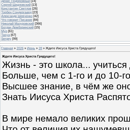
Денис Подорожный
[14]
Сергей Шидловский
[13]
Константин Светлов
[26]
Торбен Сондергаард
[23]
Александр Шевченко
[42]
Что говорит Писание
[84]
Николай Мазуровский
[366]
Богдан Демборинский
[15]
Мур
[61]
Tasya
[67]
Sergey
[99]
Главная
»
2026
»
Июнь
»
28
» Ждите Иисуса Христа Грядущего!
Ждите Иисуса Христа Грядущего!
Жизнь - это школа... учиться
Больше, чем с 1-го и до 10-го
Высшее знание, в чём же он
Знать Иисуса Христа Распято
В мире немало великих прош
Что от величия их нашумевш