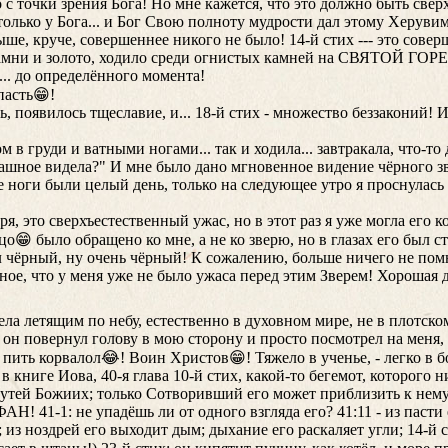
 с точки зрения Бога! Но мне кажется, что это должно быть све
только у Бога... и Бог Свою полноту мудрости дал этому Херувим
ыше, круче, совершеннее никого не было! 14-й стих --- это совер
мни и золото, ходило среди огнистых камней на СВЯТОЙ ГОРЕ
... до определённого момента!
пасть😁!
ь, появилось тщеславие, и... 18-й стих - множество беззаконий! 
в груди и ватными ногами... так и ходила... завтракала, что-то 
трашное видела?" И мне было дано мгновенное видение чёрного зве
ые ноги были целый день, только на следующее утро я проснулась
еря, это сверхъестественный ужас, но в этот раз я уже могла его 
цо😁 было обращено ко мне, а не ко зверю, но в глазах его был ст
ыл чёрный, ну очень чёрный! К сожалению, больше ничего не пом
ное, что у меня уже не было ужаса перед этим Зверем! Хорошая 
ла летящим по небу, естественно в духовном мире, не в плотско
 он повернул голову в мою сторону и просто посмотрел на меня, 
пить корвалол😂! Воин Христов😁! Тяжело в ученье, - легко в б
 книге Иова, 40-я глава 10-й стих, какой-то бегемот, которого н
х путей Божиих; только Сотворивший его может приблизить к нем
Н! 41-1: не упадёшь ли от одного взгляда его? 41:11 - из пасти
из ноздрей его выходит дым; дыхание его раскаляет угли; 14-й