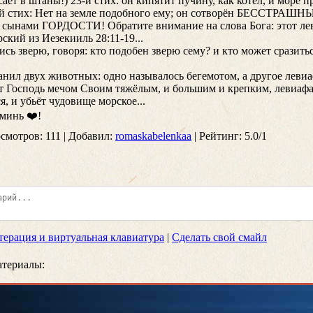
сает в штаны!) 23-й стих: он кипятит пучину, как котёл, и море п
5-й стих: Нет на земле подобного ему; он сотворён БЕССТРАШНЫ
сынами ГОРДОСТИ! Обратите внимание на слова Бога: этот ле
ий из Иезекииль 28:11-19...
ись зверю, говоря: кто подобен зверю сему? и кто может сразить
ранил двух животных: одно называлось бегемотом, а другое леви
зит Господь мечом Своим тяжёлым, и большим и крепким, левиафа
, и убьёт чудовище морское...
минь ❤️!
смотров
: 111 |
Добавил
:
romaskabelenkaa
|
Рейтинг
:
5.0
/
1
терация и виртуальная клавиатура
|
Сделать свой смайл
териалы: