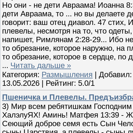
Но они - не дети Авраама! Иоанна 8
дети Авраама, то ... но вы делаете д
говорит: ваш отец диавол. 47 стих, Ии
плевелы, несмотря на то, что одеты
напишет, Римлянам 2:28-29... Ибо не
то обрезание, которое наружно, на пл
то обрезание, которое в сердце, по ду
...
Читать дальше »
Категория:
Размышления
| Добавил
13.05.2026
| Рейтинг: 5.0/1
Пшеничка и Плевелы. Предъизбра
3) Мир всем ребятишкам Господним 
ХалэлуЯХ! Аминь! Матфея 13:39 - Жа
Сеющий доброе семя есть Сын Челов
сыны Царствия, а плевелы - сыны лук