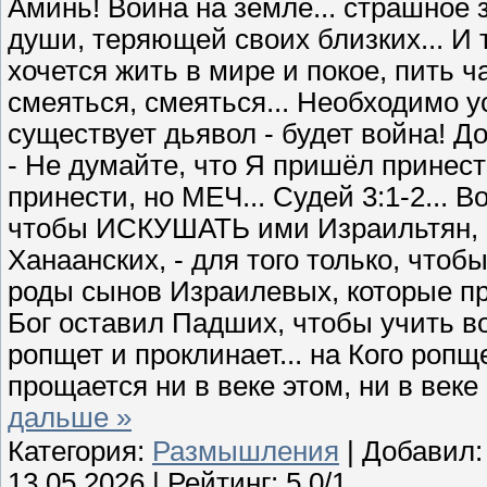
Аминь! Война на земле... страшное 
души, теряющей своих близких... И 
хочется жить в мире и покое, пить 
смеяться, смеяться... Необходимо у
существует дьявол - будет война! Д
- Не думайте, что Я пришёл принес
принести, но МЕЧ... Судей 3:1-2... 
чтобы ИСКУШАТЬ ими Израильтян, вс
Ханаанских, - для того только, ч
роды сынов Израилевых, которые пре
Бог оставил Падших, чтобы учить вой
ропщет и проклинает... на Кого ропщ
прощается ни в веке этом, ни в век
дальше »
Категория:
Размышления
| Добавил
13.05.2026
| Рейтинг: 5.0/1