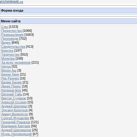
ИЗЛИЯНИЕ.ru
Форма входа
Меню сайта
Сны
[1323]
Пророчества
[1066]
Размышления
[1663]
Проповеди
[702]
Видео
[845]
Свидетельства
[413]
Коротко
[197]
Творчество
[552]
Молитва
[168]
За всех человеков
[221]
Наука
[32]
Верон Аш
[3]
Бенни Хинн
[21]
Рик Реннер
[16]
Вадим Балев
[21]
Дерек Принс
[18]
Renewal time
[45]
Евгений Тайц
[14]
Виктор Судаков
[10]
Алексей Осокин
[15]
Андрей Шаповал
[3]
Эдуард Коротков
[4]
Давид Вилкерсон
[9]
Сергей Журавлёв
[9]
Геннадий Романов
[121]
Владимир Картаев
[56]
Андрей Шаповалов
[25]
Игорь Непомнящий
[67]