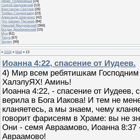
Денис Подорожный
[14]
Сергей Шидловский
[13]
Константин Светлов
[26]
Торбен Сондергаард
[23]
Александр Шевченко
[42]
Что говорит Писание
[84]
Николай Мазуровский
[366]
Богдан Демборинский
[15]
Мур
[61]
Tasya
[67]
Sergey
[99]
»
2026
»
Май
»
13
Иоанна 4:22, спасение от Иудеев.
4) Мир всем ребятишкам Господним 
ХалэлуЯХ! Аминь!
Иоанна 4:22, - спасение от Иудеев,
верила в Бога Иакова! И тем не мене
кланяетесь, а мы знаем, чему кланя
говорит фарисеям в Храме: вы не зн
Они - семя Авраамово, Иоанна 8:37 
Авраамово!